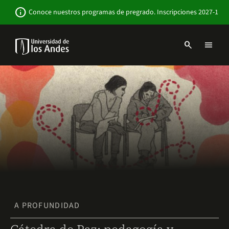
Pasar
Newsbar
info
Conoce nuestros programas de pregrado. Inscripciones 2027-1
al
contenido
principal
search
menu
Menu
links
Navbar
-
Sitio
Institucional
A PROFUNDIDAD