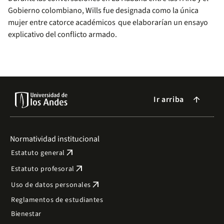
Gobierno colombiano, Wills fue designada como la única
mujer entre catorce académicos que elaborarían un ensayo
explicativo del conflicto armado.
Ir arriba
arrow_forward
Normatividad institucional
arrow_outward
Estatuto general
arrow_outward
Estatuto profesoral
arrow_outward
Uso de datos personales
Reglamentos de estudiantes
Bienestar