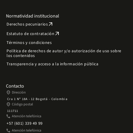
Normatividad institucional
arrow_outward
Derechos pecuniarios
arrow_outward
Estatuto de contratación
Términos y condiciones
Política de derechos de autor y/o autorización de uso sobre
los contenidos
Transparencia y acceso a la información pública
Contacto
place
Dirección
Cra 1 Nº 18A - 12 Bogotá - Colombia
place
Código postal
111711
phone
Atención telefónica
+57 (601) 339 49 99
phone
Atención telefónica