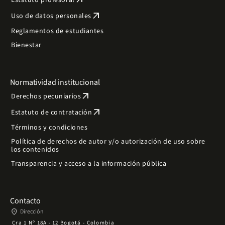
arrow_outward
Estatuto profesoral
arrow_outward
Uso de datos personales
Reglamentos de estudiantes
Bienestar
Normatividad institucional
arrow_outward
Derechos pecuniarios
arrow_outward
Estatuto de contratación
Términos y condiciones
Política de derechos de autor y/o autorización de uso sobre
los contenidos
Transparencia y acceso a la información pública
Contacto
place
Dirección
Cra 1 Nº 18A - 12 Bogotá - Colombia