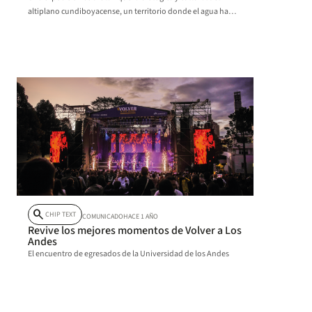
altiplano cundiboyacense, un territorio donde el agua ha
esculpido paisajes, tejido historias y dado forma a la vida.
search
CHIP TEXT
COMUNICADO
HACE 1 AÑO
Revive los mejores momentos de Volver a Los
Andes
El encuentro de egresados de la Universidad de los Andes