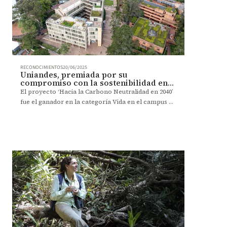
RECONOCIMIENTOS
20/06/2025
Uniandes, premiada por su
compromiso con la sostenibilidad en
los GEMINAE 2025
El proyecto ‘Hacia la Carbono Neutralidad en 2040’
fue el ganador en la categoría Vida en el campus y
compromiso con los ODS de los Premios
GEMINAE 2025, organizados por la red UNITA.