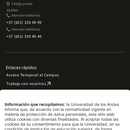
place
Código postal
111711
phone
Atención telefónica
+57 (601) 339 49 99
phone
Atención telefónica
+57 (601) 339 49 49
Enlaces rápidos
Acceso Temporal al Campus
arrow_outward
Trabaje con nosotros
arrow_outward
Emergencias
Preguntas frecuentes
arrow_outward
Filantropía y donaciones
arrow_outward
Mapa del sitio