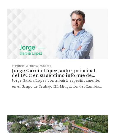
RECONOCIMIENTOS
21/08/2025
Jorge García López, autor principal
del IPCC en su séptimo informe de
evaluación
Jorge García López contribuirá, específicamente,
en el Grupo de Trabajo III: Mitigación del Cambio
Climático, en el capítulo 2, enfocado en el análisis
de las emisiones antropogénicas pasadas y
actuales y sus impulsores.