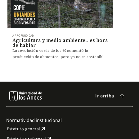
A PROFUNDIDAD
Agricultura y medio ambiente... es hora
de hablar
La revolución verde de los 60 aumentó la
producción de alimentos, pero ya no es sostenible.
Expertos urgen por una alianza entre ambiente y
agricultura.
Ir arriba
arrow_forward
Normatividad institucional
arrow_outward
Estatuto general