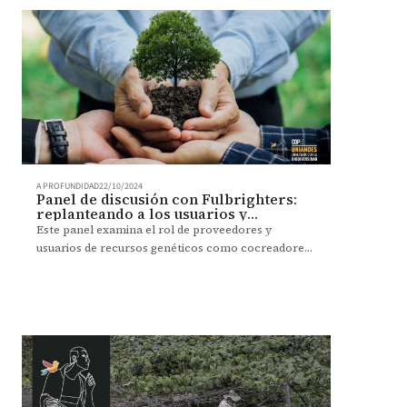
A PROFUNDIDAD
22/10/2024
Panel de discusión con Fulbrighters:
replanteando a los usuarios y
proveedores de DSI como co-
Este panel examina el rol de proveedores y
creadores
usuarios de recursos genéticos como cocreadores
de conocimiento, analizando el acceso,
distribución de beneficios (ABS) y la información
sobre secuencias digitales (DSI), abordando tanto
preocupaciones sobre biopiratería como los
desafíos para la investigación.