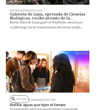
RECONOCIMIENTOS
16/06/2025
Gabriela de Luna, egresada de Ciencias
Biológicas, recibe premio de la
National Geographic Society
María Clara de Luna ganó el Wayfinder Award por
su liderazgo en la conservación del mono araña
café y la formación de más de 200 jóvenes
expertos.
search
CHIP TEXT
COMUNICADO
HACE 1 AÑO
Biofilia: aguas que tejen el tiempo
Una exposición sobre la riqueza biológica y cultural del