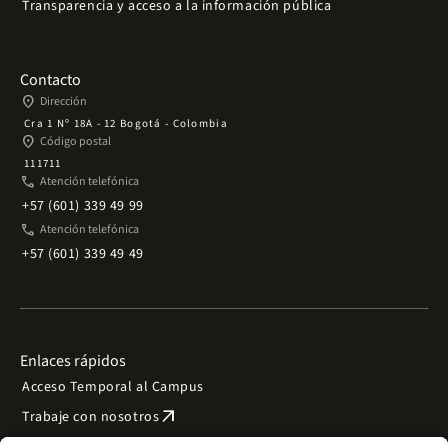
Transparencia y acceso a la información pública
Contacto
place
Dirección
Cra 1 Nº 18A - 12 Bogotá - Colombia
place
Código postal
111711
phone
Atención telefónica
+57 (601) 339 49 99
phone
Atención telefónica
+57 (601) 339 49 49
Enlaces rápidos
Acceso Temporal al Campus
arrow_outward
Trabaje con nosotros