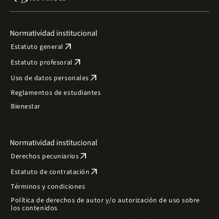
Normatividad institucional
arrow_outward
Estatuto general
arrow_outward
Estatuto profesoral
arrow_outward
Uso de datos personales
Reglamentos de estudiantes
Bienestar
Normatividad institucional
arrow_outward
Derechos pecuniarios
arrow_outward
Estatuto de contratación
Términos y condiciones
Política de derechos de autor y/o autorización de uso sobre
los contenidos