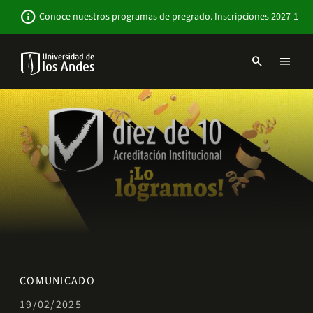
Pasar
Newsbar
info
Conoce nuestros programas de pregrado. Inscripciones 2027-1
al
contenido
principal
search
menu
Menu
links
Navbar
-
Sitio
Institucional
COMUNICADO
19/02/2025