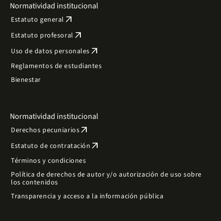
Normatividad institucional
arrow_outward
Estatuto general
arrow_outward
Estatuto profesoral
arrow_outward
Uso de datos personales
Reglamentos de estudiantes
Bienestar
Normatividad institucional
arrow_outward
Derechos pecuniarios
arrow_outward
Estatuto de contratación
Términos y condiciones
Política de derechos de autor y/o autorización de uso sobre
los contenidos
Transparencia y acceso a la información pública