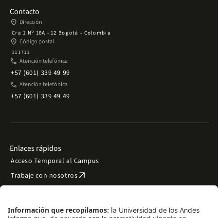
Contacto
place
Dirección
Cra 1 Nº 18A - 12 Bogotá - Colombia
place
Código postal
111711
phone
Atención telefónica
+57 (601) 339 49 99
phone
Atención telefónica
+57 (601) 339 49 49
Enlaces rápidos
Acceso Temporal al Campus
arrow_outward
Trabaje con nosotros
arrow_outward
Emergencias
Preguntas frecuentes