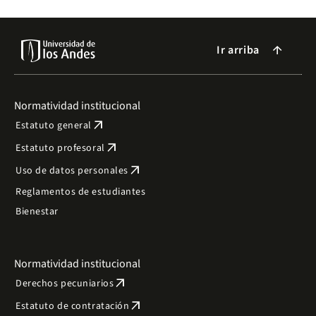
Ir arriba
arrow_forward
Normatividad institucional
arrow_outward
Estatuto general
arrow_outward
Estatuto profesoral
arrow_outward
Uso de datos personales
Reglamentos de estudiantes
Bienestar
Normatividad institucional
arrow_outward
Derechos pecuniarios
arrow_outward
Estatuto de contratación