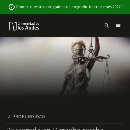
Pasar
Newsbar
info
Conoce nuestros programas de pregrado. Inscripciones 2027-1
al
contenido
principal
search
menu
Menu
links
Navbar
-
Sitio
Institucional
A PROFUNDIDAD