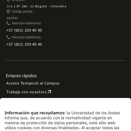
place
Cra 1 Nº 18A - 12 Bogotá - Colombia
place
Código postal
111711
phone
Atención telefónica
+57 (601) 339 49 99
phone
Atención telefónica
+57 (601) 339 49 49
Enlaces rápidos
Acceso Temporal al Campus
arrow_outward
Trabaje con nosotros
arrow_outward
Emergencias
Preguntas frecuentes
arrow_outward
Filantropía y donaciones
arrow_outward
Mapa del sitio