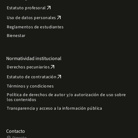
arrow_outward
Estatuto profesoral
arrow_outward
Uso de datos personales
Reglamentos de estudiantes
Bienestar
Normatividad institucional
arrow_outward
Derechos pecuniarios
arrow_outward
Estatuto de contratación
Términos y condiciones
Política de derechos de autor y/o autorización de uso sobre
los contenidos
Transparencia y acceso a la información pública
Contacto
Dirección