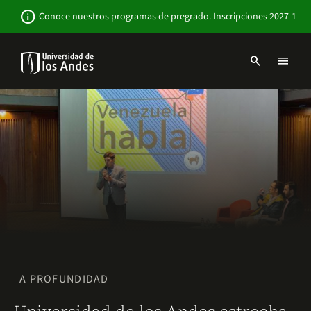
Pasar
Newsbar
info
Conoce nuestros programas de pregrado. Inscripciones 2027-1
al
contenido
principal
search
menu
Menu
links
Navbar
-
Sitio
Institucional
A PROFUNDIDAD