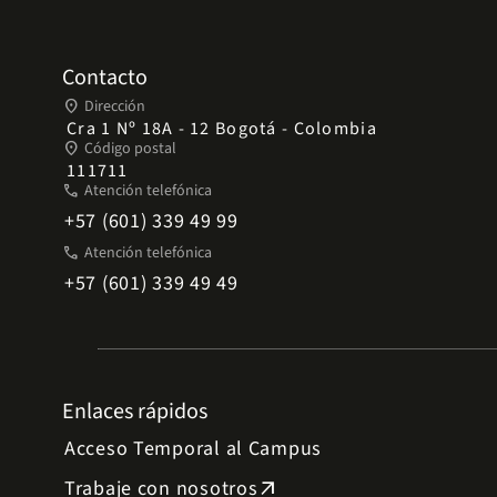
Contacto
place
Dirección
Cra 1 Nº 18A - 12 Bogotá - Colombia
place
Código postal
111711
phone
Atención telefónica
+57 (601) 339 49 99
phone
Atención telefónica
+57 (601) 339 49 49
Enlaces rápidos
Acceso Temporal al Campus
Trabaje con nosotros
arrow_outward