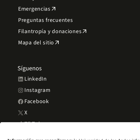
Emergencias
arrow_outward
Preguntas frecuentes
Filantropía y donaciones
arrow_outward
Mapa del sitio
arrow_outward
Síguenos
LinkedIn
Instagram
Facebook
X
TikTok
YouTube