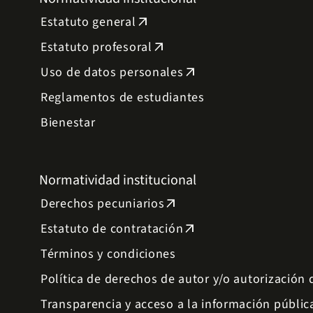
Estatuto general
arrow_outward
Estatuto profesoral
arrow_outward
Uso de datos personales
arrow_outward
Reglamentos de estudiantes
Bienestar
Normatividad institucional
Derechos pecuniarios
arrow_outward
Estatuto de contratación
arrow_outward
Términos y condiciones
Política de derechos de autor y/o autorización
Transparencia y acceso a la información públic