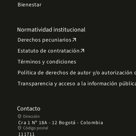
Bienestar
Normatividad institucional
Derechos pecuniarios
arrow_outward
Estatuto de contratación
arrow_outward
Términos y condiciones
Política de derechos de autor y/o autorización
Transparencia y acceso a la información públic
Contacto
place
Dirección
Cra 1 Nº 18A - 12 Bogotá - Colombia
place
Código postal
111711