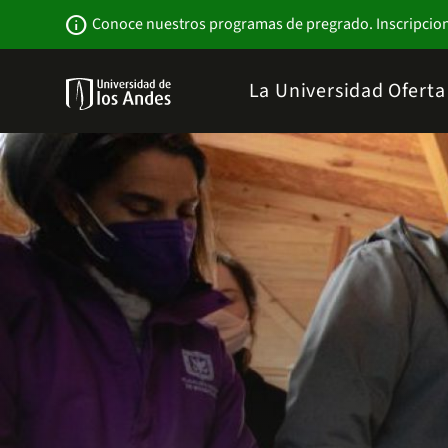
Pasar
Newsbar
info
Conoce nuestros programas de pregrado. Inscripcio
al
contenido
principal
Menu
La Universidad
Ofert
links
Navbar
-
Sitio
Institucional