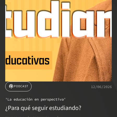
podcasts
PODCAST
12/06/2026
'La educación en perspectiva'
¿Para qué seguir estudiando?