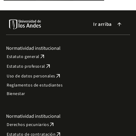
Ir arriba
arrow_forward
Normatividad institucional
arrow_outward
Estatuto general
arrow_outward
Estatuto profesoral
arrow_outward
Uso de datos personales
Reglamentos de estudiantes
Bienestar
Normatividad institucional
arrow_outward
Derechos pecuniarios
arrow_outward
Estatuto de contratación