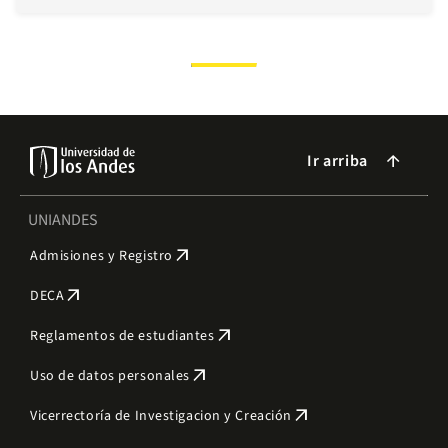
Ir arriba
arrow_forward
UNIANDES
arrow_outward
Admisiones y Registro
arrow_outward
DECA
arrow_outward
Reglamentos de estudiantes
arrow_outward
Uso de datos personales
arrow_outward
Vicerrectoría de Investigacion y Creación