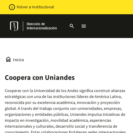
Pasar
Newsbar
info
Volver a Institucional
al
contenido
principal
Dirección de
search
menu
Internacionalización
home
Inicio
Coopera con Uniandes
Cooperar con la Universidad de los Andes significa construir alianzas
estratégicas con una de las instituciones líderes de América Latina,
reconocida por su excelencia académica, innovación y proyección
global. A través del trabajo conjunto con universidades, empresas,
organizaciones y entidades públicas, Uniandes impulsa iniciativas de
impacto en investigación, movilidad académica, experiencias
internacionales y culturales, desarrollo social y transferencia de
conocimiento. Estas colaboraciones fortalecen redes internacionales,