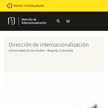
Pasar
Newsbar
info
Volver a Institucional
al
contenido
principal
Dirección de
search
menu
Internacionalización
Dirección de internacionalización
Universidad de los Andes - Bogotá, Colombia