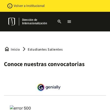
Pasar
Newsbar
info
Volver a Institucional
al
contenido
principal
Dirección de
search
menu
Internacionalización
home
arrow_forward_ios
Inicio
Estudiantes Salientes
Conoce nuestras convocatorias