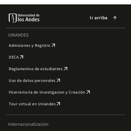
Ir arriba
arrow_forward
UNIANDES
arrow_outward
Admisiones y Registro
arrow_outward
DECA
arrow_outward
Reglamentos de estudiantes
arrow_outward
Uso de datos personales
arrow_outward
Vicerrectoría de Investigacion y Creación
arrow_outward
Tour virtual en Uniandes
Internacionalización