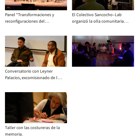
Panel “Transformaciones y
El Colectivo Sancocho–Lab
reconfiguraciones del
organizó la olla comunitaria
paramilitarismo en Colombia”,
con la que se compartieron
con la participación del
alimentos con la comunidad
Senador Iván Cepeda, Olimpo
extendida de la Universidad.
Cárdenas, Érika Prieto y
Leonardo Luna.
Conversatorio con Leyner
Palacios, excomisionado de la
verdad.
Taller con las costureras de la
memoria.