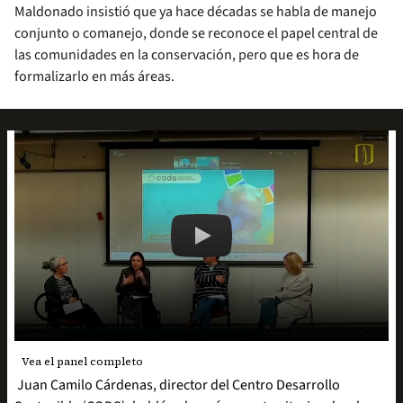
Maldonado insistió que ya hace décadas se habla de
manejo
conjunto o comanejo, donde se reconoce el papel central de
las comunidades en la conservación, pero que es hora de
formalizarlo en más áreas.
Remote video URL
COP16: Biodiversidad en Colombia y
play_circle
Vea el panel completo
Juan Camilo Cárdenas, director del Centro Desarrollo