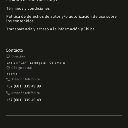
arrow_outward
Estatuto de contratación
Términos y condiciones
Política de derechos de autor y/o autorización de uso sobre
los contenidos
Transparencia y acceso a la información pública
Contacto
place
Dirección
Cra 1 Nº 18A - 12 Bogotá - Colombia
place
Código postal
111711
phone
Atención telefónica
+57 (601) 339 49 99
phone
Atención telefónica
+57 (601) 339 49 49