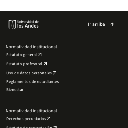
Ir arriba
arrow_forward
Normatividad institucional
arrow_outward
Estatuto general
arrow_outward
Estatuto profesoral
arrow_outward
Uso de datos personales
Reglamentos de estudiantes
Bienestar
Normatividad institucional
arrow_outward
Derechos pecuniarios