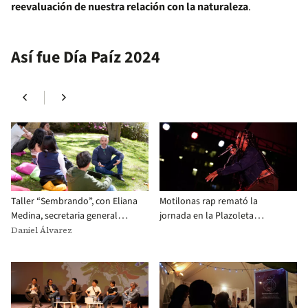
reevaluación de nuestra relación con la naturaleza
.
Así fue Día Paíz 2024
chevron_left
chevron_right
Taller “Sembrando”, con Eliana
Motilonas rap remató la
Medina, secretaria general
jornada en la Plazoleta
Facultad de Ciencias Sociales y
Banderas.
Daniel Álvarez
Luis Fernando Serrano,
profesor del Departamento de
Lenguas & Cultura.