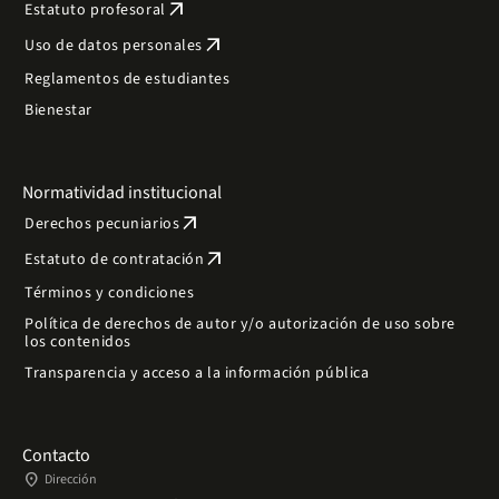
arrow_outward
Estatuto profesoral
arrow_outward
Uso de datos personales
Reglamentos de estudiantes
Bienestar
Normatividad institucional
arrow_outward
Derechos pecuniarios
arrow_outward
Estatuto de contratación
Términos y condiciones
Política de derechos de autor y/o autorización de uso sobre
los contenidos
Transparencia y acceso a la información pública
Contacto
place
Dirección