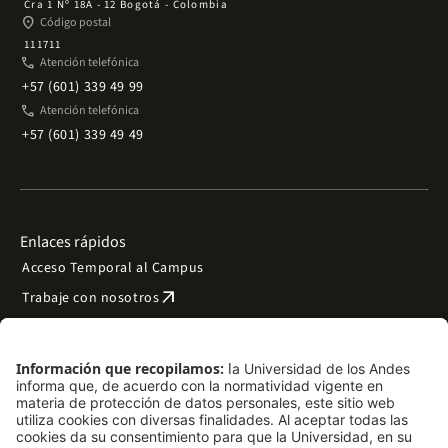
Cra 1 Nº 18A - 12 Bogotá - Colombia
place
Código postal
111711
phone
Atención telefónica
+57 (601) 339 49 99
phone
Atención telefónica
+57 (601) 339 49 49
Enlaces rápidos
Acceso Temporal al Campus
arrow_outward
Trabaje con nosotros
arrow_outward
Emergencias
Preguntas frecuentes
arrow_outward
Filantropía y donaciones
arrow_outward
Mapa del sitio