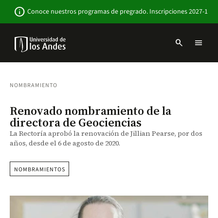
Pasar
Newsbar
info
Conoce nuestros programas de pregrado. Inscripciones 2027-1
al
contenido
principal
search
menu
Menu
links
Navbar
-
Sitio
NOMBRAMIENTO
Institucional
Renovado nombramiento de la
directora de Geociencias
La Rectoría aprobó la renovación de Jillian Pearse, por dos
años, desde el 6 de agosto de 2020.
NOMBRAMIENTOS