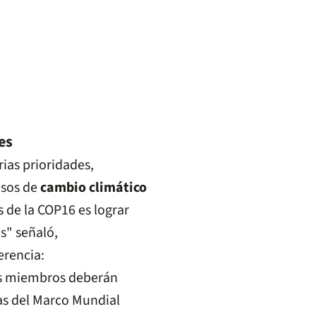
es
ias prioridades,
esos de
cambio climático
s de la COP16 es lograr
s" señaló,
erencia:
es miembros deberán
as del Marco Mundial