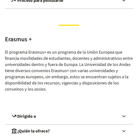
timeline
keyboard_arrow_down
Proceso para postularse
Erasmus +
El programa Erasmus+ es un programa de la Unión Europea que
financia movilidades de estudiantes, docentes y administrativos entre
universidades dentro y fuera de Europa. La Universidad de los Andes
tiene diversos convenios Erasmus+ con varias universidades y
programas europeos, sin embargo, estos se encuentran sujetos a la
disponibilidad de los recursos, vigencias y disposiciones de los
conveinos y los socios.
call_missed_outgoing
keyboard_arrow_down
Dirigido a
account_balance
keyboard_arrow_down
¿Quién la ofrece?