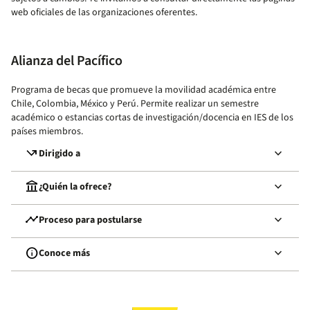
web oficiales de las organizaciones oferentes.
Alianza del Pacífico
Programa de becas que promueve la movilidad académica entre
Chile, Colombia, México y Perú. Permite realizar un semestre
académico o estancias cortas de investigación/docencia en IES de los
países miembros.
call_missed_outgoing
keyboard_arrow_down
Dirigido a
account_balance
keyboard_arrow_down
¿Quién la ofrece?
timeline
keyboard_arrow_down
Proceso para postularse
info
keyboard_arrow_down
Conoce más