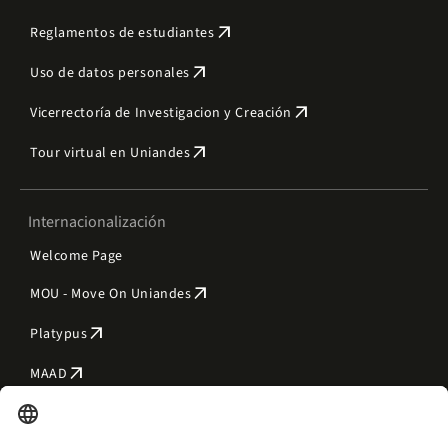
arrow_outward
Reglamentos de estudiantes
arrow_outward
Uso de datos personales
arrow_outward
Vicerrectoría de Investigacion y Creación
arrow_outward
Tour virtual en Uniandes
Internacionalización
Welcome Page
arrow_outward
MOU - Move On Uniandes
arrow_outward
Platypus
arrow_outward
MAAD
Contacto