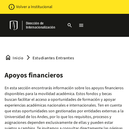
Pasar
Newsbar
info
Volver a Institucional
al
contenido
principal
Dirección de
search
menu
Internacionalización
home
arrow_forward_ios
Inicio
Estudiantes Entrantes
Apoyos financieros
En esta sección encontrarás información sobre los apoyos financieros
disponibles para la movilidad académica. Estos fondos y becas
buscan facilitar el acceso a oportunidades de formación y apoyar
experiencias académicas nacionales e internacionales. Ten en cuenta
que estas oportunidades son gestionadas por entidades externas a la
Universidad de los Andes, por lo que los requisitos, procesos y
asignaciones dependen exclusivamente de ellas y pueden estar
sujetos a cambios. Te invitamos a consultar directamente las páginas