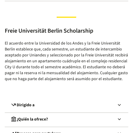
Freie Universität Berlin Scholarship
El acuerdo entre la Universidad de los Andes y la Freie Universität
Berlin establece que, cada semestre, un estudiante de intercambio
aceptado por Uniandes y seleccionado por la Freie Universität recibirá
alojamiento en un apartamento cuádruple en el complejo residencial
City U durante todo el semestre académico. El estudiante no deberá
pagar ni la reserva ni la mensualidad del alojamiento. Cualquier gasto
que no haga parte del alojamiento será asumido por el estudiante.
call_missed_outgoing
keyboard_arrow_down
Dirigido a
account_balance
keyboard_arrow_down
¿Quién la ofrece?