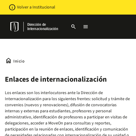
Pasar
Newsbar
info
Volver a Institucional
al
contenido
principal
Dirección de
search
menu
Internacionalización
home
Inicio
Enlaces de internacionalización
Los enlaces son los interlocutores ante la Dirección de
Internacionalización para los siguientes frentes: solicitud y trámite de
convenios (nuevos y renovaciones), difusión de convocatorias
internas y externas para estudiantes, profesores y personal
administrativo, identificación de profesores a participar en visitas de
delegaciones, acceder a MoveOn para consultas y reportes,
participación en la reunión de enlaces, identificación y comunicación
de necesidades relacionadas con internacionalización de su unidad o