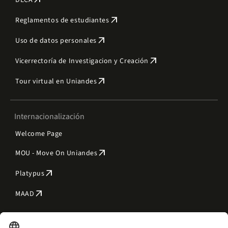
arrow_outward
DECA
arrow_outward
Reglamentos de estudiantes
arrow_outward
Uso de datos personales
arrow_outward
Vicerrectoría de Investigacion y Creación
arrow_outward
Tour virtual en Uniandes
Internacionalización
Welcome Page
arrow_outward
MOU - Move On Uniandes
arrow_outward
Platypus
arrow_outward
MAAD