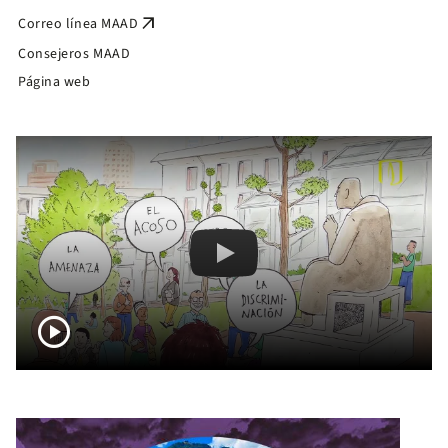
arrow_outward
Correo línea MAAD
Consejeros MAAD
Página web
Remote video URL
Protocolo MAAD para casos de Malt
play_circle