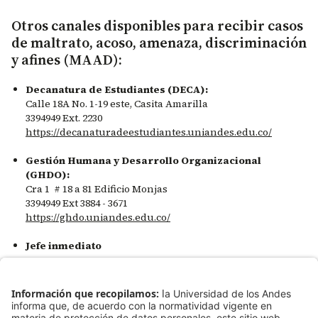
Otros canales disponibles para recibir casos
de maltrato, acoso, amenaza, discriminación
y afines (MAAD):
Decanatura de Estudiantes (DECA):
Calle 18A No. 1-19 este, Casita Amarilla
3394949 Ext. 2230
https://decanaturadeestudiantes.uniandes.edu.co/
Gestión Humana y Desarrollo Organizacional
(GHDO):
Cra 1 # 18 a 81 Edificio Monjas
3394949 Ext 3884 - 3671
https://ghdo.uniandes.edu.co/
Jefe inmediato
Línea de Emergencias:
Especializada en recibir
situaciones de emergencia en el campus.
3394949 Ext 0000 - 3555
0000@uniandes.edu.co