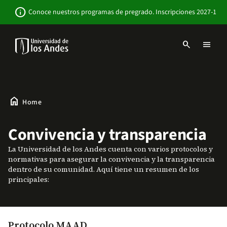
Skip
Newsbar
info
Conoce nuestros programas de pregrado. Inscripciones 2027-1
to
main
content
search
menu
Menu
links
Navbar
-
Sitio
Institucional
home
Home
Convivencia y transparencia
La Universidad de los Andes cuenta con varios protocolos y
normativas para asegurar la convivencia y la transparencia
dentro de su comunidad. Aquí tiene un resumen de los
principales:
Protocolo MAAD