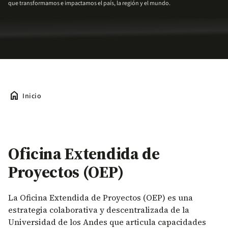
que transformamos e impactamos el país, la región y el mundo.
home
Inicio
Oficina Extendida de
Proyectos (OEP)
La Oficina Extendida de Proyectos (OEP) es una
estrategia colaborativa y descentralizada de la
Universidad de los Andes que articula capacidades