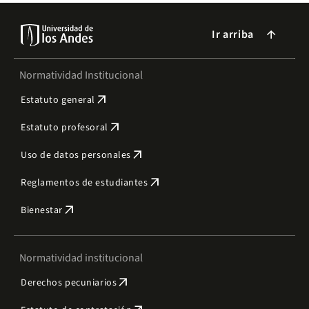
Ir arriba
arrow_forward
Normatividad Institucional
arrow_outward
Estatuto general
arrow_outward
Estatuto profesoral
arrow_outward
Uso de datos personales
arrow_outward
Reglamentos de estudiantes
arrow_outward
Bienestar
Normatividad institucional
arrow_outward
Derechos pecuniarios