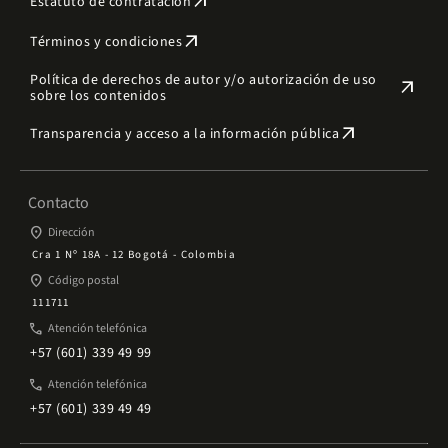
arrow_outward
Estatuto de contratación
arrow_outward
Términos y condiciones
Política de derechos de autor y/o autorización de uso
arrow_outward
sobre los contenidos
arrow_outward
Transparencia y acceso a la información pública
Contacto
place
Dirección
Cra 1 Nº 18A - 12 Bogotá - Colombia
place
Código postal
111711
phone
Atención telefónica
+57 (601) 339 49 99
phone
Atención telefónica
+57 (601) 339 49 49