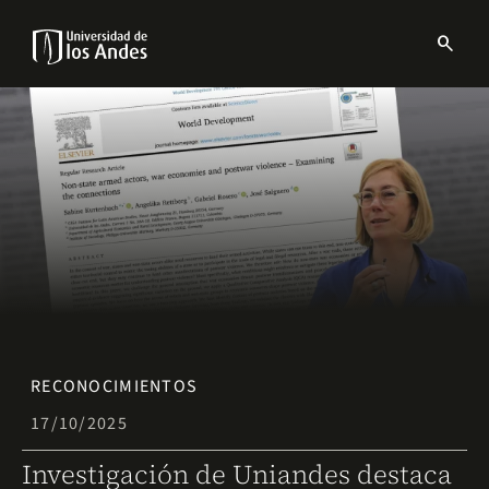
Pasar
al
search
contenido
Menu
principal
links
Navbar
RECONOCIMIENTOS
17/10/2025
Investigación de Uniandes destaca