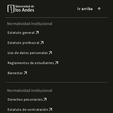
Ir arriba
arrow_forward
Normatividad Institucional
arrow_outward
Estatuto general
arrow_outward
Estatuto profesoral
arrow_outward
Uso de datos personales
arrow_outward
Reglamentos de estudiantes
arrow_outward
Bienestar
Normatividad institucional
arrow_outward
Derechos pecuniarios
arrow_outward
Estatuto de contratación