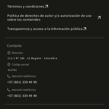
arrow_outward
Términos y condiciones
Política de derechos de autor y/o autorización de uso
arrow_outward
sobre los contenidos
arrow_outward
Transparencia y acceso a la información pública
Contacto
place
Dirección
Cra 1 Nº 18A - 12 Bogotá - Colombia
place
Código postal
111711
phone
Atención telefónica
+57 (601) 339 49 99
phone
Atención telefónica
+57 (601) 339 49 49