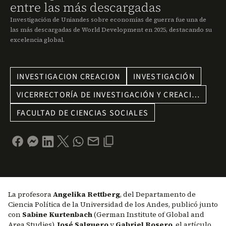
entre las más descargadas
Investigación de Uniandes sobre economías de guerra fue una de
las más descargadas de World Development en 2025, destacando su
excelencia global.
INVESTIGACION CREACION
INVESTIGACIÓN
VICERRECTORÍA DE INVESTIGACIÓN Y CREACI…
FACULTAD DE CIENCIAS SOCIALES
La profesora
Angelika Rettberg
, del Departamento de
Ciencia Política de la Universidad de los Andes, publicó junto
con
Sabine Kurtenbach
(German Institute of Global and
Area Studies),
José Salguero
y
Gabriel Rosero
, el artículo