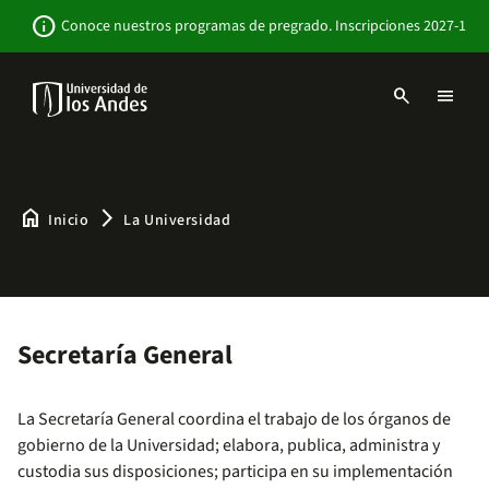
Pasar
Newsbar
info
Conoce nuestros programas de pregrado. Inscripciones 2027-1
al
contenido
principal
search
menu
Menu
links
Navbar
-
Sitio
Institucional
home
arrow_forward_ios
Inicio
La Universidad
Secretaría General
La Secretaría General coordina el trabajo de los órganos de
gobierno de la Universidad; elabora, publica, administra y
custodia sus disposiciones; participa en su implementación