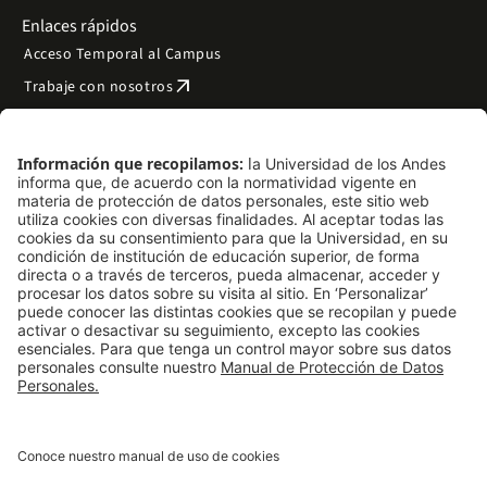
Enlaces rápidos
Acceso Temporal al Campus
arrow_outward
Trabaje con nosotros
arrow_outward
Emergencias
Preguntas frecuentes
arrow_outward
Filantropía y donaciones
arrow_outward
Mapa del sitio
Síguenos
LinkedIn
Instagram
Facebook
X
TikTok
YouTube