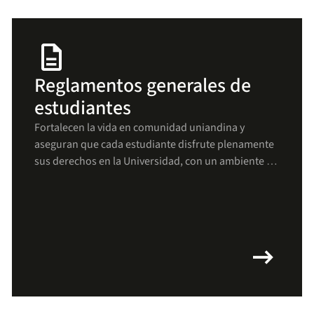
description
Reglamentos generales de
estudiantes
Fortalecen la vida en comunidad uniandina y
aseguran que cada estudiante disfrute plenamente
sus derechos en la Universidad, con un ambiente de
respeto, bienestar y crecimiento para todos(as).
arrow_right_alt