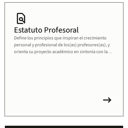
find_in_page
Estatuto Profesoral
Define los principios que inspiran el crecimiento
personal y profesional de los(as) profesores(as), y
orienta su proyecto académico en sintonía con la
misión educativa de la Universidad. Fomenta una
comunidad docente sólida, comprometida y en
permanente desarrollo.
arrow_right_alt