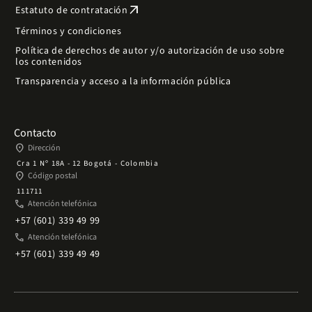
arrow_outward
Estatuto de contratación
Términos y condiciones
Política de derechos de autor y/o autorización de uso sobre
los contenidos
Transparencia y acceso a la información pública
Contacto
place
Dirección
Cra 1 Nº 18A - 12 Bogotá - Colombia
place
Código postal
111711
phone
Atención telefónica
+57 (601) 339 49 99
phone
Atención telefónica
+57 (601) 339 49 49