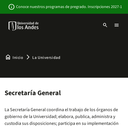
Pasar
Newsbar
info
Conoce nuestros programas de pregrado. Inscripciones 2027-1
al
contenido
principal
search
menu
Menu
links
Navbar
-
Sitio
Institucional
home
arrow_forward_ios
Inicio
La Universidad
Secretaría General
La Secretaría General coordina el trabajo de los órganos de
gobierno de la Universidad; elabora, publica, administra y
custodia sus disposiciones; participa en su implementación