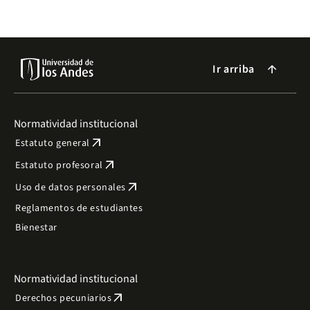
Ir arriba
arrow_forward
Normatividad institucional
arrow_outward
Estatuto general
arrow_outward
Estatuto profesoral
arrow_outward
Uso de datos personales
Reglamentos de estudiantes
Bienestar
Normatividad institucional
arrow_outward
Derechos pecuniarios