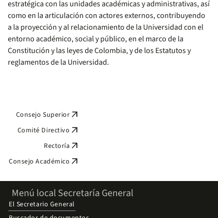
estratégica con las unidades académicas y administrativas, así
como en la articulación con actores externos, contribuyendo
a la proyección y al relacionamiento de la Universidad con el
entorno académico, social y público, en el marco de la
Constitución y las leyes de Colombia, y de los Estatutos y
reglamentos de la Universidad.
arrow_outward
Consejo Superior
arrow_outward
Comité Directivo
arrow_outward
Rectoría
arrow_outward
Consejo Académico
Menú local Secretaría General
El Secretario General