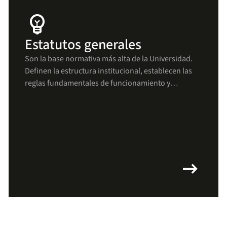
emoji_objects
Estatutos generales
Son la base normativa más alta de la Universidad.
Definen la estructura institucional, establecen las
reglas fundamentales de funcionamiento y
aseguran que todas las decisiones y procesos se
mantengan alineados con los principios uniandinos
arrow_right_alt