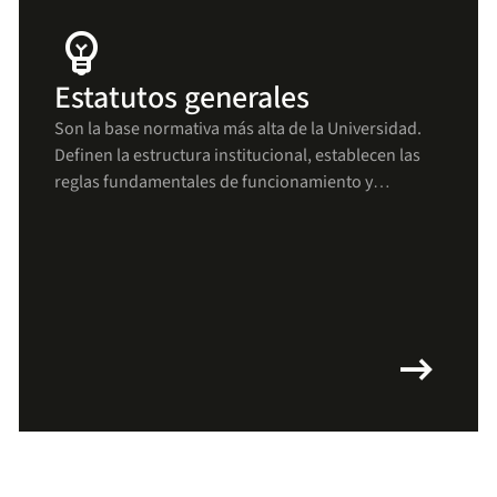
emoji_objects
Estatutos generales
Son la base normativa más alta de la Universidad.
Definen la estructura institucional, establecen las
reglas fundamentales de funcionamiento y
aseguran que todas las decisiones y procesos se
mantengan alineados con los principios uniandinos
arrow_right_alt