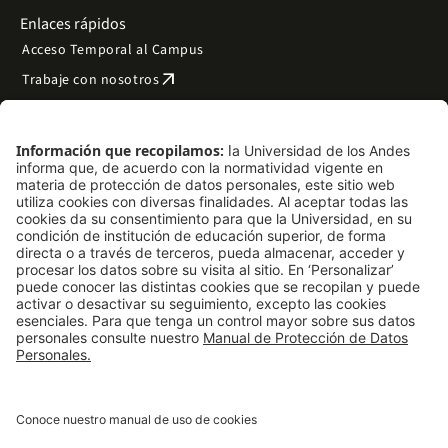
Enlaces rápidos
Acceso Temporal al Campus
arrow_outward
Trabaje con nosotros
arrow_outward
Emergencias
Preguntas frecuentes
arrow_outward
Filantropía y donaciones
arrow_outward
Mapa del sitio
Síguenos
LinkedIn
Instagram
Facebook
X
TikTok
YouTube