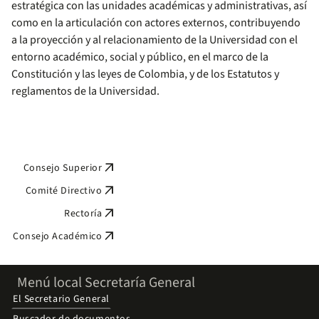
estratégica con las unidades académicas y administrativas, así
como en la articulación con actores externos, contribuyendo
a la proyección y al relacionamiento de la Universidad con el
entorno académico, social y público, en el marco de la
Constitución y las leyes de Colombia, y de los Estatutos y
reglamentos de la Universidad.
arrow_outward
Consejo Superior
arrow_outward
Comité Directivo
arrow_outward
Rectoría
arrow_outward
Consejo Académico
Menú local Secretaría General
El Secretario General