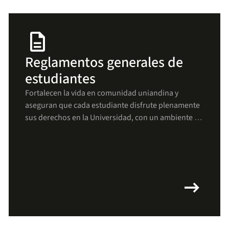
description
Reglamentos generales de
estudiantes
Fortalecen la vida en comunidad uniandina y
aseguran que cada estudiante disfrute plenamente
sus derechos en la Universidad, con un ambiente de
respeto, bienestar y crecimiento para todos(as).
arrow_right_alt