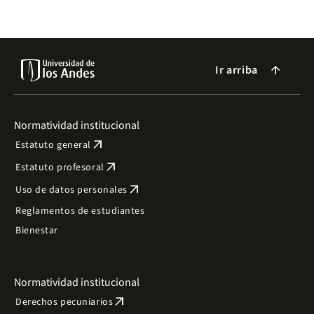
Ir arriba
arrow_forward
Normatividad institucional
arrow_outward
Estatuto general
arrow_outward
Estatuto profesoral
arrow_outward
Uso de datos personales
Reglamentos de estudiantes
Bienestar
Normatividad institucional
arrow_outward
Derechos pecuniarios