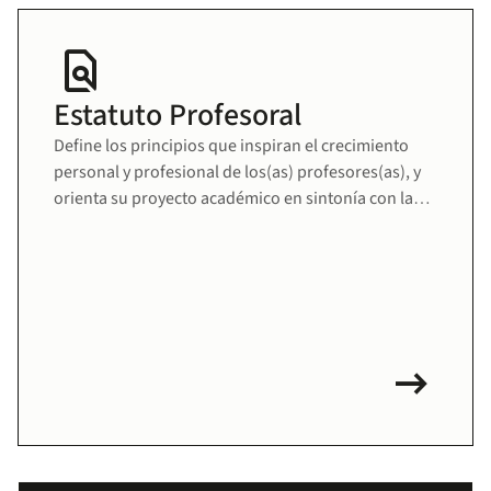
find_in_page
Estatuto Profesoral
Define los principios que inspiran el crecimiento
personal y profesional de los(as) profesores(as), y
orienta su proyecto académico en sintonía con la
misión educativa de la Universidad. Fomenta una
comunidad docente sólida, comprometida y en
permanente desarrollo.
arrow_right_alt