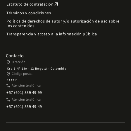
arrow_outward
Estatuto de contratación
Términos y condiciones
Política de derechos de autor y/o autorización de uso sobre
los contenidos
Transparencia y acceso a la información pública
Contacto
place
Dirección
Cra 1 Nº 18A - 12 Bogotá - Colombia
place
Código postal
111711
phone
Atención telefónica
+57 (601) 339 49 99
phone
Atención telefónica
+57 (601) 339 49 49