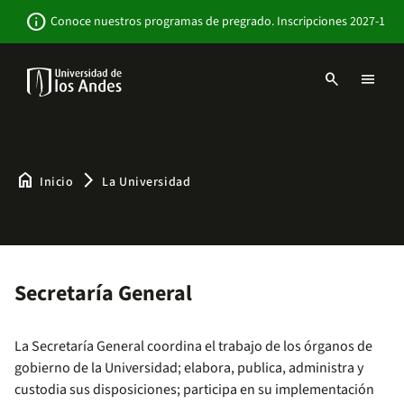
Pasar
Newsbar
info
Conoce nuestros programas de pregrado. Inscripciones 2027-1
al
contenido
principal
search
menu
Menu
links
Navbar
-
Sitio
Institucional
home
arrow_forward_ios
Inicio
La Universidad
Secretaría General
La Secretaría General coordina el trabajo de los órganos de
gobierno de la Universidad; elabora, publica, administra y
custodia sus disposiciones; participa en su implementación