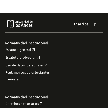
Ir arriba
arrow_forward
Normatividad institucional
arrow_outward
Estatuto general
arrow_outward
Estatuto profesoral
arrow_outward
Uso de datos personales
Reglamentos de estudiantes
Bienestar
Normatividad institucional
arrow_outward
Derechos pecuniarios