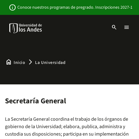
Pasar
Newsbar
info
Conoce nuestros programas de pregrado. Inscripciones 2027-1
al
contenido
principal
search
menu
Menu
links
Navbar
-
Sitio
Institucional
home
arrow_forward_ios
Inicio
La Universidad
Secretaría General
La Secretaría General coordina el trabajo de los órganos de
gobierno de la Universidad; elabora, publica, administra y
custodia sus disposiciones; participa en su implementación