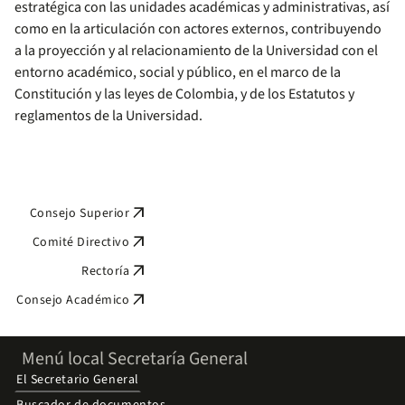
estratégica con las unidades académicas y administrativas, así
como en la articulación con actores externos, contribuyendo
a la proyección y al relacionamiento de la Universidad con el
entorno académico, social y público, en el marco de la
Constitución y las leyes de Colombia, y de los Estatutos y
reglamentos de la Universidad.
arrow_outward
Consejo Superior
arrow_outward
Comité Directivo
arrow_outward
Rectoría
arrow_outward
Consejo Académico
Menú local Secretaría General
El Secretario General