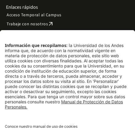
Enlaces rápidos
Acceso Temporal al Campus
arrow_outward
Trabaje con nosotros
arrow_outward
Emergencias
Preguntas frecuentes
arrow_outward
Filantropía y donaciones
arrow_outward
Mapa del sitio
Síguenos
LinkedIn
Instagram
Facebook
X
TikTok
YouTube