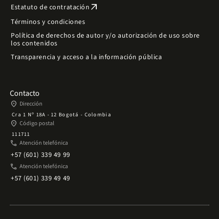
arrow_outward
Estatuto de contratación
Términos y condiciones
Política de derechos de autor y/o autorización de uso sobre
los contenidos
Transparencia y acceso a la información pública
Contacto
place
Dirección
Cra 1 Nº 18A - 12 Bogotá - Colombia
place
Código postal
111711
phone
Atención telefónica
+57 (601) 339 49 99
phone
Atención telefónica
+57 (601) 339 49 49