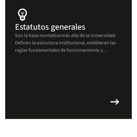
emoji_objects
Estatutos generales
Son la base normativa más alta de la Universidad.
Definen la estructura institucional, establecen las
reglas fundamentales de funcionamiento y
aseguran que todas las decisiones y procesos se
mantengan alineados con los principios uniandinos
arrow_right_alt