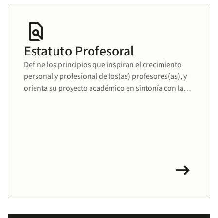
find_in_page
Estatuto Profesoral
Define los principios que inspiran el crecimiento
personal y profesional de los(as) profesores(as), y
orienta su proyecto académico en sintonía con la
misión educativa de la Universidad. Fomenta una
comunidad docente sólida, comprometida y en
permanente desarrollo.
arrow_right_alt