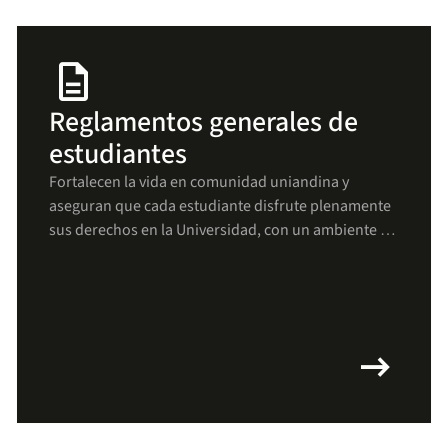
description
Reglamentos generales de
estudiantes
Fortalecen la vida en comunidad uniandina y
aseguran que cada estudiante disfrute plenamente
sus derechos en la Universidad, con un ambiente de
respeto, bienestar y crecimiento para todos(as).
arrow_right_alt