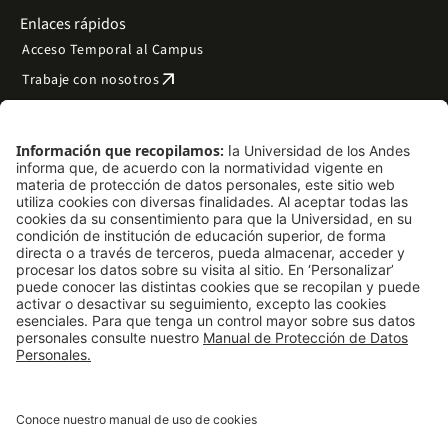
Enlaces rápidos
Acceso Temporal al Campus
arrow_outward
Trabaje con nosotros
arrow_outward
Emergencias
Preguntas frecuentes
arrow_outward
Filantropía y donaciones
arrow_outward
Mapa del sitio
Síguenos
LinkedIn
Instagram
Facebook
X
TikTok
YouTube