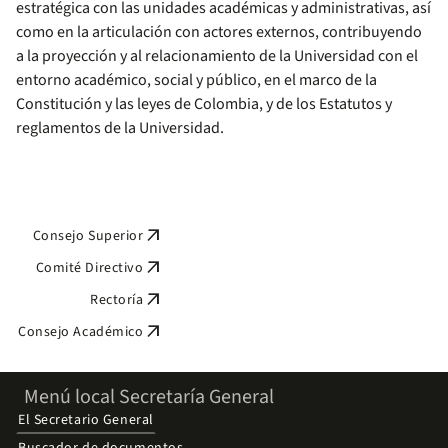
estratégica con las unidades académicas y administrativas, así
como en la articulación con actores externos, contribuyendo
a la proyección y al relacionamiento de la Universidad con el
entorno académico, social y público, en el marco de la
Constitución y las leyes de Colombia, y de los Estatutos y
reglamentos de la Universidad.
arrow_outward
Consejo Superior
arrow_outward
Comité Directivo
arrow_outward
Rectoría
arrow_outward
Consejo Académico
Menú local Secretaría General
El Secretario General