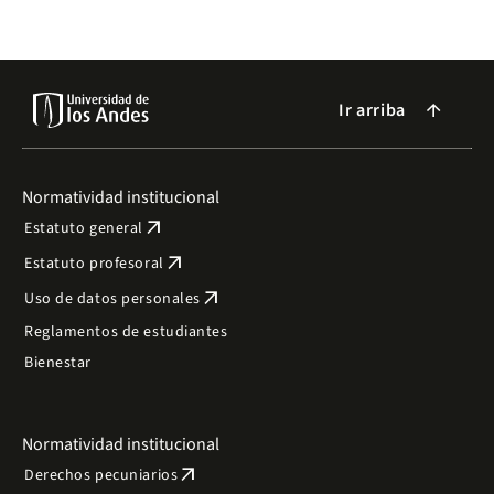
Ir arriba
arrow_forward
Normatividad institucional
arrow_outward
Estatuto general
arrow_outward
Estatuto profesoral
arrow_outward
Uso de datos personales
Reglamentos de estudiantes
Bienestar
Normatividad institucional
arrow_outward
Derechos pecuniarios