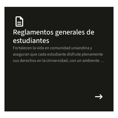
description
Reglamentos generales de
estudiantes
Fortalecen la vida en comunidad uniandina y
aseguran que cada estudiante disfrute plenamente
sus derechos en la Universidad, con un ambiente de
respeto, bienestar y crecimiento para todos(as).
arrow_right_alt