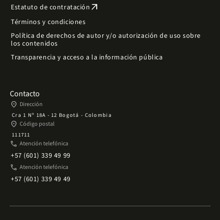
arrow_outward
Estatuto de contratación
Términos y condiciones
Política de derechos de autor y/o autorización de uso sobre
los contenidos
Transparencia y acceso a la información pública
Contacto
place
Dirección
Cra 1 Nº 18A - 12 Bogotá - Colombia
place
Código postal
111711
phone
Atención telefónica
+57 (601) 339 49 99
phone
Atención telefónica
+57 (601) 339 49 49