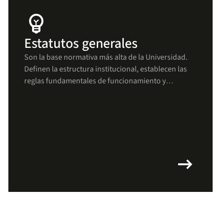
emoji_objects
Estatutos generales
Son la base normativa más alta de la Universidad.
Definen la estructura institucional, establecen las
reglas fundamentales de funcionamiento y
aseguran que todas las decisiones y procesos se
mantengan alineados con los principios uniandinos
arrow_right_alt