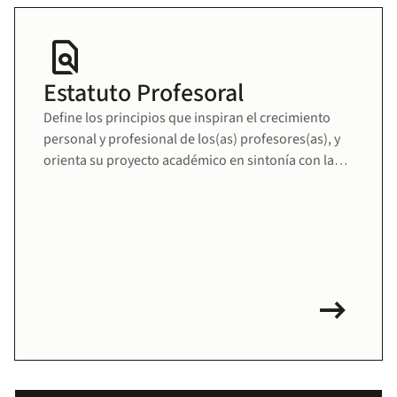
find_in_page
Estatuto Profesoral
Define los principios que inspiran el crecimiento
personal y profesional de los(as) profesores(as), y
orienta su proyecto académico en sintonía con la
misión educativa de la Universidad. Fomenta una
comunidad docente sólida, comprometida y en
permanente desarrollo.
arrow_right_alt