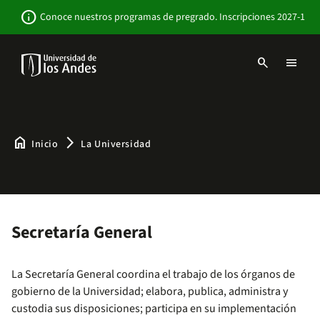
Pasar
Newsbar
info
Conoce nuestros programas de pregrado. Inscripciones 2027-1
al
contenido
principal
search
menu
Menu
links
Navbar
-
Sitio
Institucional
home
arrow_forward_ios
Inicio
La Universidad
Secretaría General
La Secretaría General coordina el trabajo de los órganos de
gobierno de la Universidad; elabora, publica, administra y
custodia sus disposiciones; participa en su implementación