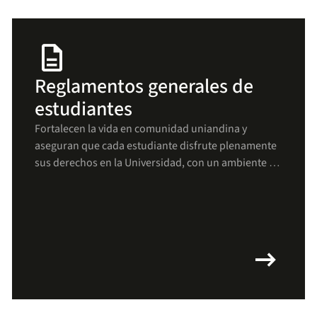
description
Reglamentos generales de
estudiantes
Fortalecen la vida en comunidad uniandina y
aseguran que cada estudiante disfrute plenamente
sus derechos en la Universidad, con un ambiente de
respeto, bienestar y crecimiento para todos(as).
arrow_right_alt