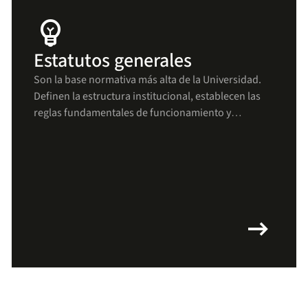
emoji_objects
Estatutos generales
Son la base normativa más alta de la Universidad.
Definen la estructura institucional, establecen las
reglas fundamentales de funcionamiento y
aseguran que todas las decisiones y procesos se
mantengan alineados con los principios uniandinos
arrow_right_alt