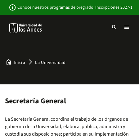
Pasar
Newsbar
info
Conoce nuestros programas de pregrado. Inscripciones 2027-1
al
contenido
principal
search
menu
Menu
links
Navbar
-
Sitio
Institucional
home
arrow_forward_ios
Inicio
La Universidad
Secretaría General
La Secretaría General coordina el trabajo de los órganos de
gobierno de la Universidad; elabora, publica, administra y
custodia sus disposiciones; participa en su implementación