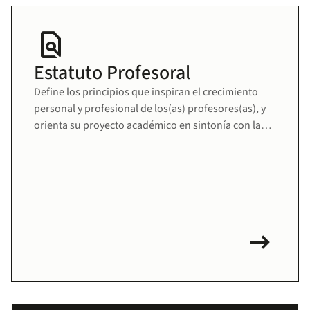
find_in_page
Estatuto Profesoral
Define los principios que inspiran el crecimiento
personal y profesional de los(as) profesores(as), y
orienta su proyecto académico en sintonía con la
misión educativa de la Universidad. Fomenta una
comunidad docente sólida, comprometida y en
permanente desarrollo.
arrow_right_alt