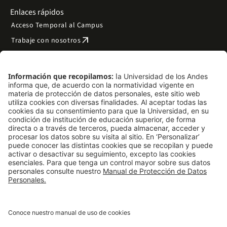
Enlaces rápidos
Acceso Temporal al Campus
arrow_outward
Trabaje con nosotros
arrow_outward
Emergencias
Preguntas frecuentes
arrow_outward
Filantropía y donaciones
arrow_outward
Mapa del sitio
Síguenos
LinkedIn
Instagram
Facebook
X
TikTok
YouTube