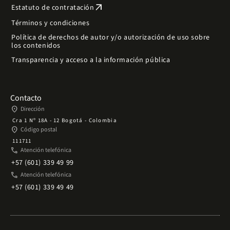
arrow_outward
Estatuto de contratación
Términos y condiciones
Política de derechos de autor y/o autorización de uso sobre
los contenidos
Transparencia y acceso a la información pública
Contacto
place
Dirección
Cra 1 Nº 18A - 12 Bogotá - Colombia
place
Código postal
111711
phone
Atención telefónica
+57 (601) 339 49 99
phone
Atención telefónica
+57 (601) 339 49 49