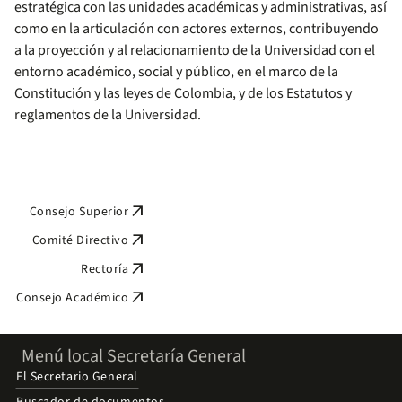
estratégica con las unidades académicas y administrativas, así
como en la articulación con actores externos, contribuyendo
a la proyección y al relacionamiento de la Universidad con el
entorno académico, social y público, en el marco de la
Constitución y las leyes de Colombia, y de los Estatutos y
reglamentos de la Universidad.
arrow_outward
Consejo Superior
arrow_outward
Comité Directivo
arrow_outward
Rectoría
arrow_outward
Consejo Académico
Menú local Secretaría General
El Secretario General