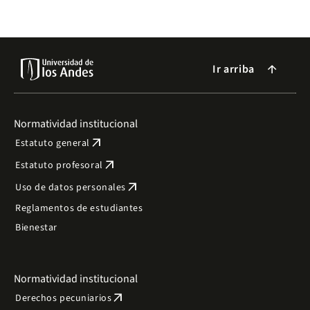
Ir arriba
arrow_forward
Normatividad institucional
arrow_outward
Estatuto general
arrow_outward
Estatuto profesoral
arrow_outward
Uso de datos personales
Reglamentos de estudiantes
Bienestar
Normatividad institucional
arrow_outward
Derechos pecuniarios