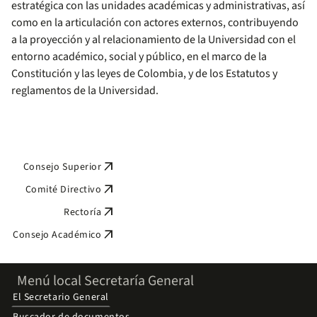
estratégica con las unidades académicas y administrativas, así
como en la articulación con actores externos, contribuyendo
a la proyección y al relacionamiento de la Universidad con el
entorno académico, social y público, en el marco de la
Constitución y las leyes de Colombia, y de los Estatutos y
reglamentos de la Universidad.
arrow_outward
Consejo Superior
arrow_outward
Comité Directivo
arrow_outward
Rectoría
arrow_outward
Consejo Académico
Menú local Secretaría General
El Secretario General