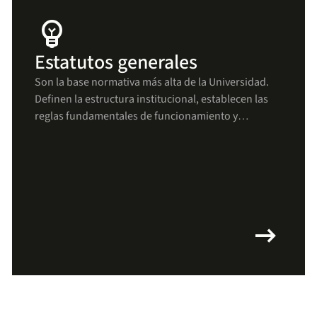
emoji_objects
Estatutos generales
Son la base normativa más alta de la Universidad.
Definen la estructura institucional, establecen las
reglas fundamentales de funcionamiento y
aseguran que todas las decisiones y procesos se
mantengan alineados con los principios uniandinos
arrow_right_alt