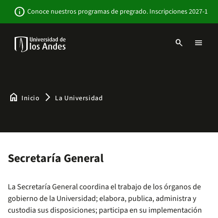
Pasar
Newsbar
info
Conoce nuestros programas de pregrado. Inscripciones 2027-1
al
contenido
principal
search
menu
Menu
links
Navbar
-
Sitio
Institucional
home
arrow_forward_ios
Inicio
La Universidad
Secretaría General
La Secretaría General coordina el trabajo de los órganos de
gobierno de la Universidad; elabora, publica, administra y
custodia sus disposiciones; participa en su implementación