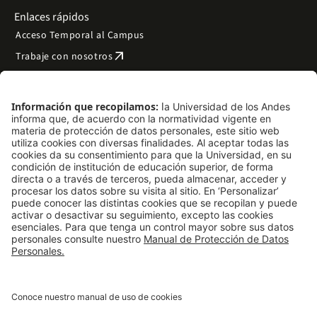
Enlaces rápidos
Acceso Temporal al Campus
arrow_outward
Trabaje con nosotros
arrow_outward
Emergencias
Preguntas frecuentes
arrow_outward
Filantropía y donaciones
arrow_outward
Mapa del sitio
Síguenos
LinkedIn
Instagram
Facebook
X
TikTok
YouTube