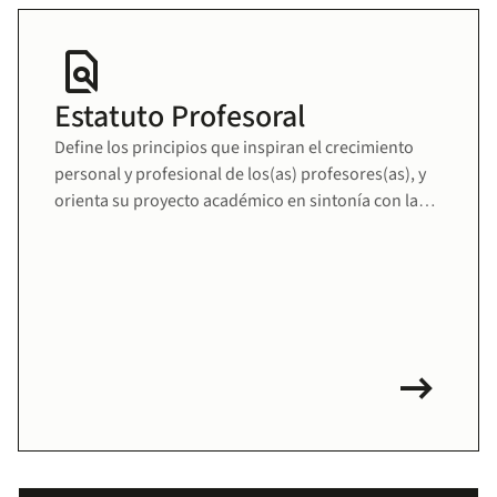
find_in_page
Estatuto Profesoral
Define los principios que inspiran el crecimiento
personal y profesional de los(as) profesores(as), y
orienta su proyecto académico en sintonía con la
misión educativa de la Universidad. Fomenta una
comunidad docente sólida, comprometida y en
permanente desarrollo.
arrow_right_alt