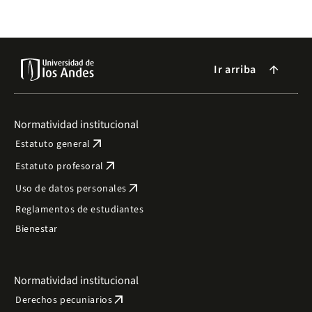
Ir arriba
arrow_forward
Normatividad institucional
arrow_outward
Estatuto general
arrow_outward
Estatuto profesoral
arrow_outward
Uso de datos personales
Reglamentos de estudiantes
Bienestar
Normatividad institucional
arrow_outward
Derechos pecuniarios