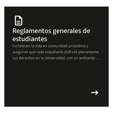
description
Reglamentos generales de
estudiantes
Fortalecen la vida en comunidad uniandina y
aseguran que cada estudiante disfrute plenamente
sus derechos en la Universidad, con un ambiente de
respeto, bienestar y crecimiento para todos(as).
arrow_right_alt