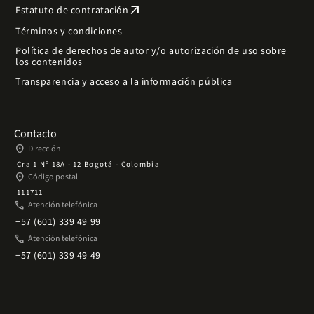
arrow_outward
Estatuto de contratación
Términos y condiciones
Política de derechos de autor y/o autorización de uso sobre
los contenidos
Transparencia y acceso a la información pública
Contacto
place
Dirección
Cra 1 Nº 18A - 12 Bogotá - Colombia
place
Código postal
111711
phone
Atención telefónica
+57 (601) 339 49 99
phone
Atención telefónica
+57 (601) 339 49 49