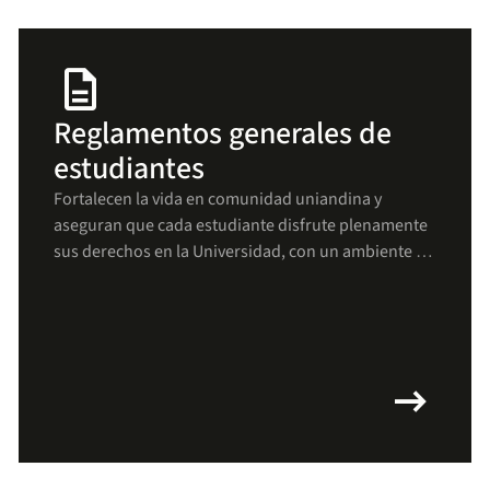
description
Reglamentos generales de
estudiantes
Fortalecen la vida en comunidad uniandina y
aseguran que cada estudiante disfrute plenamente
sus derechos en la Universidad, con un ambiente de
respeto, bienestar y crecimiento para todos(as).
arrow_right_alt