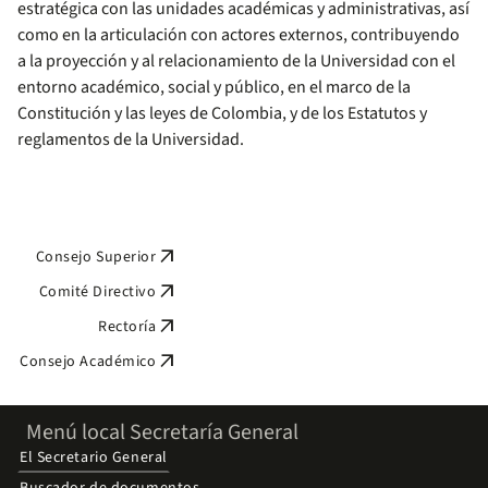
estratégica con las unidades académicas y administrativas, así
como en la articulación con actores externos, contribuyendo
a la proyección y al relacionamiento de la Universidad con el
entorno académico, social y público, en el marco de la
Constitución y las leyes de Colombia, y de los Estatutos y
reglamentos de la Universidad.
arrow_outward
Consejo Superior
arrow_outward
Comité Directivo
arrow_outward
Rectoría
arrow_outward
Consejo Académico
Menú local Secretaría General
El Secretario General