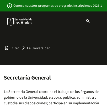
Pasar
Newsbar
info
Conoce nuestros programas de pregrado. Inscripciones 2027-1
al
contenido
principal
search
menu
Menu
links
Navbar
-
Sitio
Institucional
home
arrow_forward_ios
Inicio
La Universidad
Secretaría General
La Secretaría General coordina el trabajo de los órganos de
gobierno de la Universidad; elabora, publica, administra y
custodia sus disposiciones; participa en su implementación