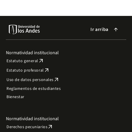
Ir arriba
arrow_forward
Normatividad institucional
arrow_outward
Estatuto general
arrow_outward
Estatuto profesoral
arrow_outward
Uso de datos personales
Reglamentos de estudiantes
Bienestar
Normatividad institucional
arrow_outward
Derechos pecuniarios