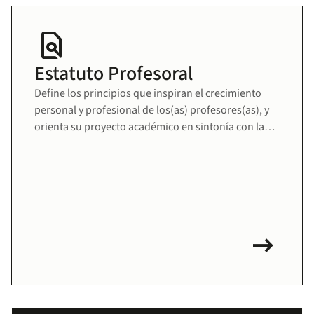
find_in_page
Estatuto Profesoral
Define los principios que inspiran el crecimiento
personal y profesional de los(as) profesores(as), y
orienta su proyecto académico en sintonía con la
misión educativa de la Universidad. Fomenta una
comunidad docente sólida, comprometida y en
permanente desarrollo.
arrow_right_alt