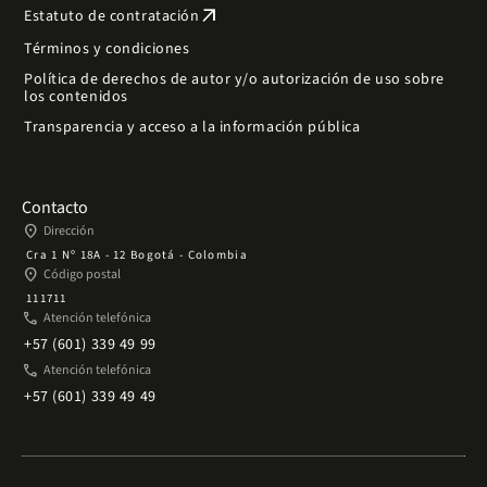
arrow_outward
Estatuto de contratación
Términos y condiciones
Política de derechos de autor y/o autorización de uso sobre
los contenidos
Transparencia y acceso a la información pública
Contacto
place
Dirección
Cra 1 Nº 18A - 12 Bogotá - Colombia
place
Código postal
111711
phone
Atención telefónica
+57 (601) 339 49 99
phone
Atención telefónica
+57 (601) 339 49 49