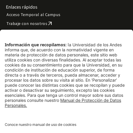
Enlaces rápidos
Acceso Temporal al Campus
arrow_outward
Trabaje con nosotros
arrow_outward
Emergencias
Preguntas frecuentes
arrow_outward
Filantropía y donaciones
arrow_outward
Mapa del sitio
Síguenos
LinkedIn
Instagram
Facebook
X
TikTok
YouTube