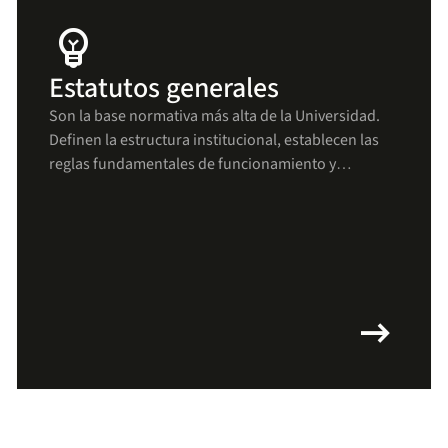
emoji_objects
Estatutos generales
Son la base normativa más alta de la Universidad.
Definen la estructura institucional, establecen las
reglas fundamentales de funcionamiento y
aseguran que todas las decisiones y procesos se
mantengan alineados con los principios uniandinos
arrow_right_alt