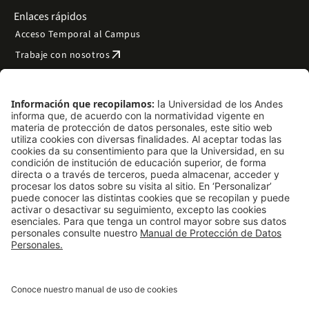
Enlaces rápidos
Acceso Temporal al Campus
arrow_outward
Trabaje con nosotros
arrow_outward
Emergencias
Preguntas frecuentes
arrow_outward
Filantropía y donaciones
arrow_outward
Mapa del sitio
Síguenos
LinkedIn
Instagram
Facebook
X
TikTok
YouTube