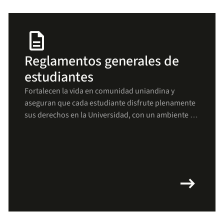
description
Reglamentos generales de
estudiantes
Fortalecen la vida en comunidad uniandina y
aseguran que cada estudiante disfrute plenamente
sus derechos en la Universidad, con un ambiente de
respeto, bienestar y crecimiento para todos(as).
arrow_right_alt