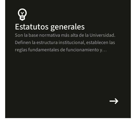
emoji_objects
Estatutos generales
Son la base normativa más alta de la Universidad.
Definen la estructura institucional, establecen las
reglas fundamentales de funcionamiento y
aseguran que todas las decisiones y procesos se
mantengan alineados con los principios uniandinos
arrow_right_alt