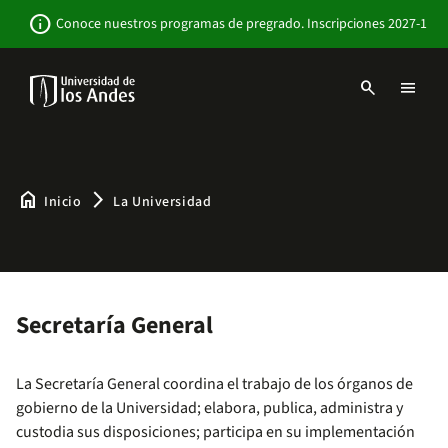
Pasar
Newsbar
info
Conoce nuestros programas de pregrado. Inscripciones 2027-1
al
contenido
principal
search
menu
Menu
links
Navbar
-
Sitio
Institucional
home
arrow_forward_ios
Inicio
La Universidad
Secretaría General
La Secretaría General coordina el trabajo de los órganos de
gobierno de la Universidad; elabora, publica, administra y
custodia sus disposiciones; participa en su implementación