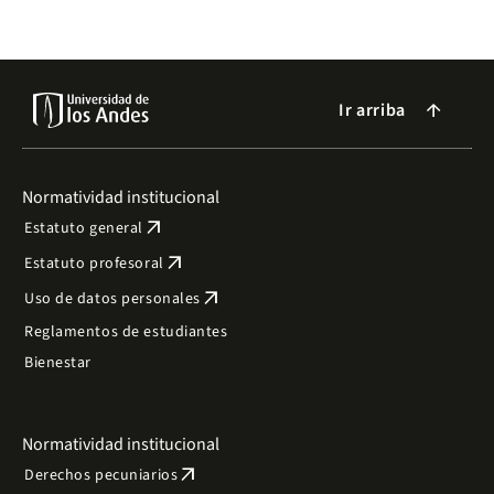
Ir arriba
arrow_forward
Normatividad institucional
arrow_outward
Estatuto general
arrow_outward
Estatuto profesoral
arrow_outward
Uso de datos personales
Reglamentos de estudiantes
Bienestar
Normatividad institucional
arrow_outward
Derechos pecuniarios