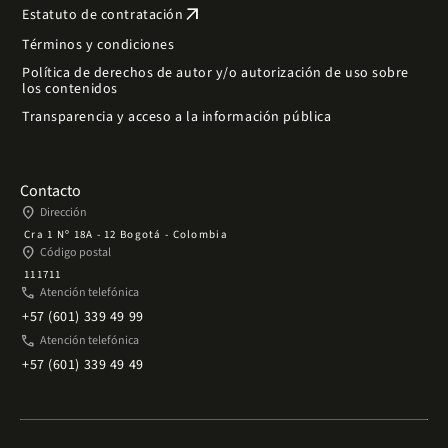
arrow_outward
Estatuto de contratación
Términos y condiciones
Política de derechos de autor y/o autorización de uso sobre
los contenidos
Transparencia y acceso a la información pública
Contacto
place
Dirección
Cra 1 Nº 18A - 12 Bogotá - Colombia
place
Código postal
111711
phone
Atención telefónica
+57 (601) 339 49 99
phone
Atención telefónica
+57 (601) 339 49 49