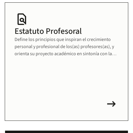
find_in_page
Estatuto Profesoral
Define los principios que inspiran el crecimiento
personal y profesional de los(as) profesores(as), y
orienta su proyecto académico en sintonía con la
misión educativa de la Universidad. Fomenta una
comunidad docente sólida, comprometida y en
permanente desarrollo.
arrow_right_alt