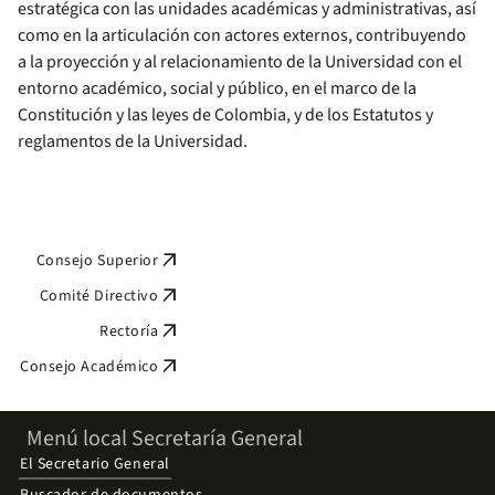
estratégica con las unidades académicas y administrativas, así
como en la articulación con actores externos, contribuyendo
a la proyección y al relacionamiento de la Universidad con el
entorno académico, social y público, en el marco de la
Constitución y las leyes de Colombia, y de los Estatutos y
reglamentos de la Universidad.
arrow_outward
Consejo Superior
arrow_outward
Comité Directivo
arrow_outward
Rectoría
arrow_outward
Consejo Académico
Menú local Secretaría General
El Secretario General