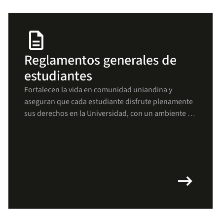
description
Reglamentos generales de
estudiantes
Fortalecen la vida en comunidad uniandina y
aseguran que cada estudiante disfrute plenamente
sus derechos en la Universidad, con un ambiente de
respeto, bienestar y crecimiento para todos(as).
arrow_right_alt