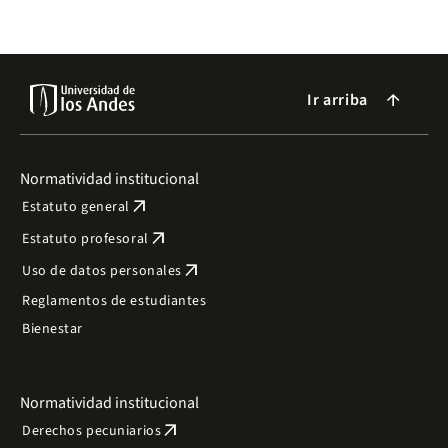
Ir arriba
arrow_forward
Normatividad institucional
arrow_outward
Estatuto general
arrow_outward
Estatuto profesoral
arrow_outward
Uso de datos personales
Reglamentos de estudiantes
Bienestar
Normatividad institucional
arrow_outward
Derechos pecuniarios