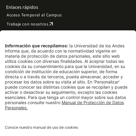
Enlaces rápidos
Acceso Temporal al Campus
arrow_outward
Trabaje con nosotros
arrow_outward
Emergencias
Preguntas frecuentes
arrow_outward
Filantropía y donaciones
arrow_outward
Mapa del sitio
Síguenos
LinkedIn
Instagram
Facebook
X
TikTok
YouTube