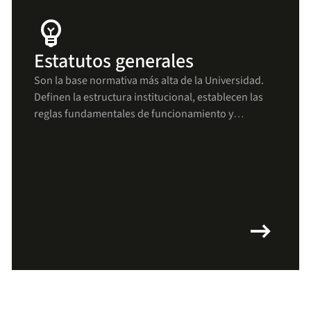
emoji_objects
Estatutos generales
Son la base normativa más alta de la Universidad.
Definen la estructura institucional, establecen las
reglas fundamentales de funcionamiento y
aseguran que todas las decisiones y procesos se
mantengan alineados con los principios uniandinos
arrow_right_alt