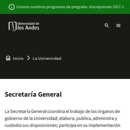
Pasar
Newsbar
info
Conoce nuestros programas de pregrado. Inscripciones 2027-1
al
contenido
principal
search
menu
Menu
links
Navbar
-
Sitio
Institucional
home
arrow_forward_ios
Inicio
La Universidad
Secretaría General
La Secretaría General coordina el trabajo de los órganos de
gobierno de la Universidad; elabora, publica, administra y
custodia sus disposiciones; participa en su implementación