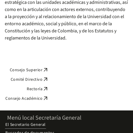
estratégica con las unidades académicas y administrativas, así
como en la articulación con actores externos, contribuyendo
a la proyección y al relacionamiento de la Universidad con el
entorno académico, social y público, en el marco de la
Constitución y las leyes de Colombia, y de los Estatutos y
reglamentos de la Universidad.
arrow_outward
Consejo Superior
arrow_outward
Comité Directivo
arrow_outward
Rectoría
arrow_outward
Consejo Académico
Menú local Secretaría General
El Secretario General