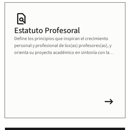
find_in_page
Estatuto Profesoral
Define los principios que inspiran el crecimiento
personal y profesional de los(as) profesores(as), y
orienta su proyecto académico en sintonía con la
misión educativa de la Universidad. Fomenta una
comunidad docente sólida, comprometida y en
permanente desarrollo.
arrow_right_alt