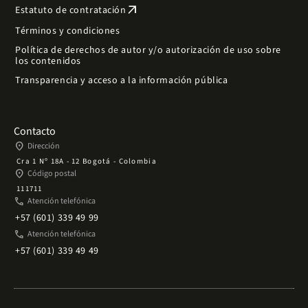
arrow_outward
Estatuto de contratación
Términos y condiciones
Política de derechos de autor y/o autorización de uso sobre
los contenidos
Transparencia y acceso a la información pública
Contacto
place
Dirección
Cra 1 Nº 18A - 12 Bogotá - Colombia
place
Código postal
111711
phone
Atención telefónica
+57 (601) 339 49 99
phone
Atención telefónica
+57 (601) 339 49 49