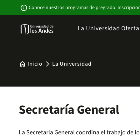
Pasar
Newsbar
info
Conoce nuestros programas de pregrado. Inscripcio
al
contenido
principal
Menu
La Universidad
Ofert
links
Navbar
-
Sitio
Institucional
home
Inicio
La Universidad
arrow_forward_ios
Secretaría General
La Secretaría General coordina el trabajo de l