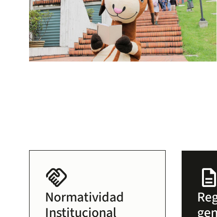
handshake
descripti
Normatividad
Re
Institucional
gen