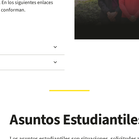
. En los siguientes enlaces
as conforman.
keyboard_arrow_down
keyboard_arrow_down
Asuntos Estudiantile
Los asuntos estudiantiles son situaciones, solicitudes 