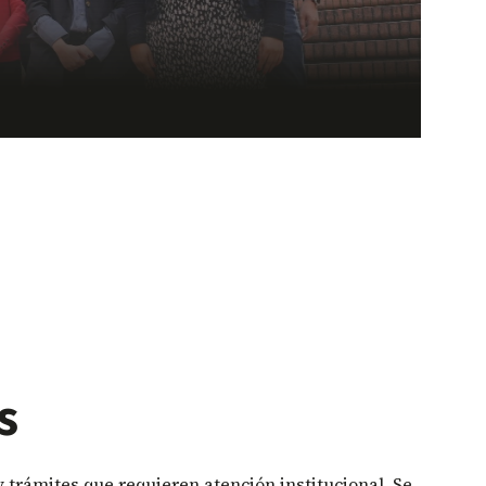
s
y trámites que requieren atención institucional. Se