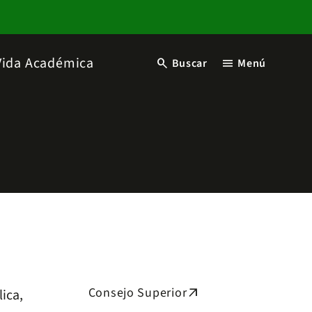
Vida Académica
search
menu
Buscar
Menú
Consejo Superior
arrow_outward
ica,