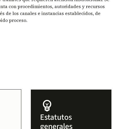
uenta con procedimientos, autoridades y recursos
és de los canales e instancias establecidos, de
bido proceso.
emoji_objects
Estatutos
generales