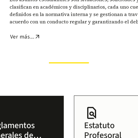
clasifican en académicos y disciplinarios, cada uno c
definidos en la normativa interna y se gestionan a trav
acuerdo con un conducto regular y garantizando el de
Ver más...
arrow_outward
on
find_in_page
glamentos
Estatuto
erales de
Profesoral