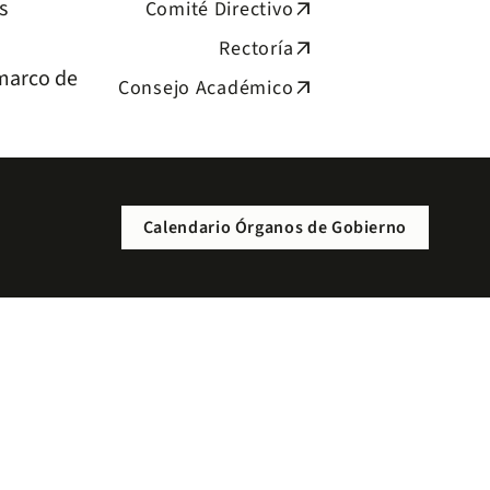
s
Comité Directivo
arrow_outward
Rectoría
arrow_outward
 marco de
Consejo Académico
arrow_outward
Calendario Órganos de Gobierno