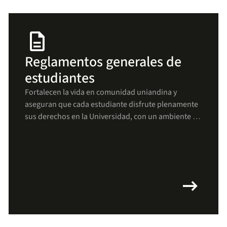
description
Reglamentos generales de
estudiantes
Fortalecen la vida en comunidad uniandina y
aseguran que cada estudiante disfrute plenamente
sus derechos en la Universidad, con un ambiente de
respeto, bienestar y crecimiento para todos(as).
arrow_right_alt