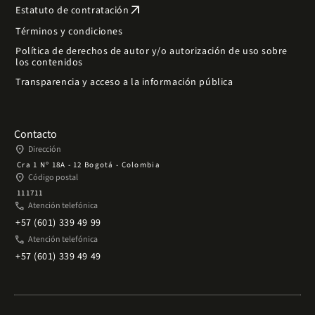
arrow_outward
Estatuto de contratación
Términos y condiciones
Política de derechos de autor y/o autorización de uso sobre
los contenidos
Transparencia y acceso a la información pública
Contacto
place
Dirección
Cra 1 Nº 18A - 12 Bogotá - Colombia
place
Código postal
111711
phone
Atención telefónica
+57 (601) 339 49 99
phone
Atención telefónica
+57 (601) 339 49 49