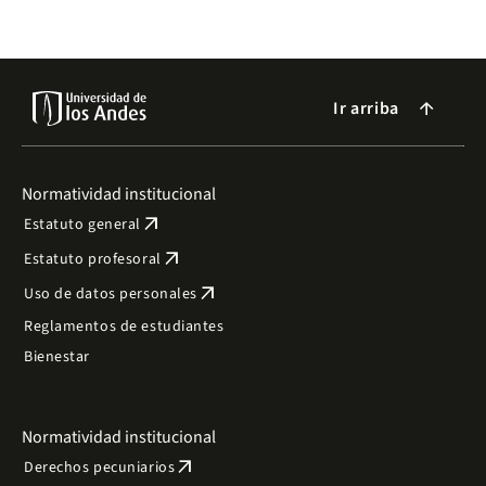
Ir arriba
arrow_forward
Normatividad institucional
arrow_outward
Estatuto general
arrow_outward
Estatuto profesoral
arrow_outward
Uso de datos personales
Reglamentos de estudiantes
Bienestar
Normatividad institucional
arrow_outward
Derechos pecuniarios