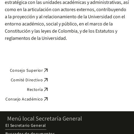
estratégica con las unidades académicas y administrativas, así
como en la articulación con actores externos, contribuyendo
a la proyección y al relacionamiento de la Universidad con el
entorno académico, social y público, en el marco de la
Constitución y las leyes de Colombia, y de los Estatutos y
reglamentos de la Universidad.
arrow_outward
Consejo Superior
arrow_outward
Comité Directivo
arrow_outward
Rectoría
arrow_outward
Consejo Académico
Menú local Secretaría General
El Secretario General