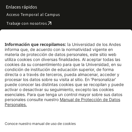
Enlaces rápidos
Acceso Temporal al Campus
arrow_outward
Trabaje con nosotros
arrow_outward
Emergencias
Preguntas frecuentes
arrow_outward
Filantropía y donaciones
arrow_outward
Mapa del sitio
Síguenos
LinkedIn
Instagram
Facebook
X
TikTok
YouTube