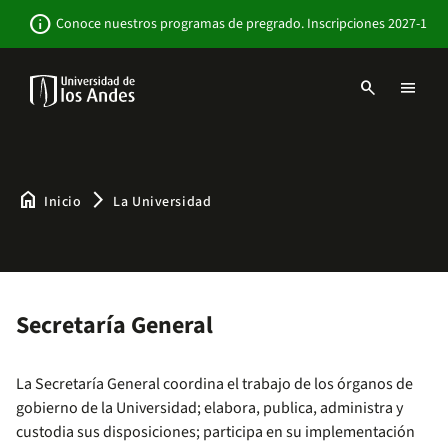
Pasar
Newsbar
info
Conoce nuestros programas de pregrado. Inscripciones 2027-1
al
contenido
principal
search
menu
Menu
links
Navbar
-
Sitio
Institucional
home
arrow_forward_ios
Inicio
La Universidad
Secretaría General
La Secretaría General coordina el trabajo de los órganos de
gobierno de la Universidad; elabora, publica, administra y
custodia sus disposiciones; participa en su implementación