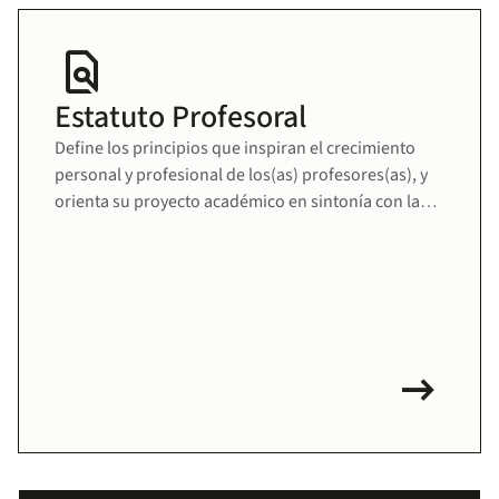
find_in_page
Estatuto Profesoral
Define los principios que inspiran el crecimiento
personal y profesional de los(as) profesores(as), y
orienta su proyecto académico en sintonía con la
misión educativa de la Universidad. Fomenta una
comunidad docente sólida, comprometida y en
permanente desarrollo.
arrow_right_alt