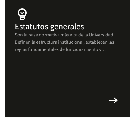
emoji_objects
Estatutos generales
Son la base normativa más alta de la Universidad.
Definen la estructura institucional, establecen las
reglas fundamentales de funcionamiento y
aseguran que todas las decisiones y procesos se
mantengan alineados con los principios uniandinos
arrow_right_alt