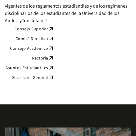
vigentes de los reglamentos estudiantiles y de los regímenes
disciplinarios de los estudiantes de la Universidad de los
Andes. ¡Consúltalos!
arrow_outward
Consejo Superior
arrow_outward
Comité Directivo
arrow_outward
Consejo Académico
arrow_outward
Rectoría
arrow_outward
Asuntos Estudiantiles
arrow_outward
Secretaría General