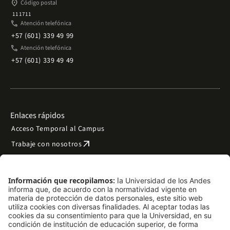
place
Código postal
111711
phone
Atención telefónica
+57 (601) 339 49 99
phone
Atención telefónica
+57 (601) 339 49 49
Enlaces rápidos
Acceso Temporal al Campus
arrow_outward
Trabaje con nosotros
arrow_outward
Emergencias
Preguntas frecuentes
arrow_outward
Filantropía y donaciones
arrow_outward
Mapa del sitio