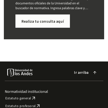
documentos oficiales de la Universidad en el
buscador de normativa. Ingresa palabras clave y
accede a la información que necesitas de forma
sencilla.
Realiza tu consulta aquí
Ir arriba
arrow_forward
Normatividad institucional
arrow_outward
Estatuto general
arrow_outward
Estatuto profesoral