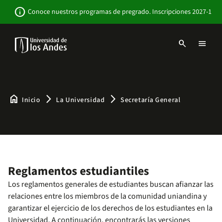
Pasar
Newsbar
info
Conoce nuestros programas de pregrado. Inscripciones 2027-1
al
contenido
principal
search
menu
Menu
links
Navbar
-
Sitio
Institucional
home
arrow_forward_ios
arrow_forward_ios
Inicio
La Universidad
Secretaría General
Reglamentos estudiantiles
Los reglamentos generales de estudiantes buscan afianzar las
relaciones entre los miembros de la comunidad uniandina y
garantizar el ejercicio de los derechos de los estudiantes en la
Universidad. A continuación, encontrarás las versiones