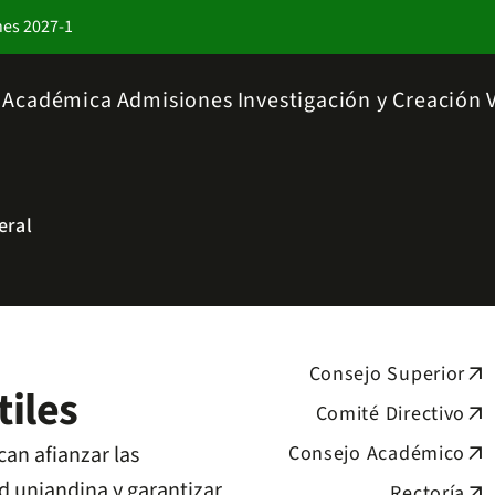
nes 2027-1
a Académica
Admisiones
Investigación y Creación
eral
Consejo Superior
arrow_outward
iles
Comité Directivo
arrow_outward
an afianzar las
Consejo Académico
arrow_outward
d uniandina y garantizar
Rectoría
arrow_outward