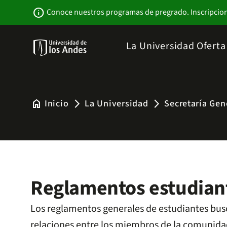
Pasar
Newsbar
info
Conoce nuestros programas de pregrado. Inscripcio
al
contenido
principal
Menu
La Universidad
Ofert
links
Navbar
-
Sitio
Institucional
home
Inicio
La Universidad
Secretaría Gen
arrow_forward_ios
arrow_forward_ios
Reglamentos estudiant
Los reglamentos generales de estudiantes busc
relaciones entre los miembros de la comunida