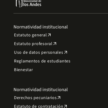
Normatividad institucional
Estatuto general
arrow_outward
Estatuto profesoral
arrow_outward
Uso de datos personales
arrow_outward
Reglamentos de estudiantes
Bienestar
Normatividad institucional
Derechos pecuniarios
arrow_outward
Estatuto de contratación
arrow_outward