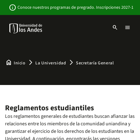
Pasar
Newsbar
info
Conoce nuestros programas de pregrado. Inscripciones 2027-1
al
contenido
principal
search
menu
Menu
links
Navbar
-
Sitio
Institucional
home
arrow_forward_ios
arrow_forward_ios
Inicio
La Universidad
Secretaría General
Reglamentos estudiantiles
Los reglamentos generales de estudiantes buscan afianzar las
relaciones entre los miembros de la comunidad uniandina y
garantizar el ejercicio de los derechos de los estudiantes en la
Universidad. A continuación, encontrarás las versiones