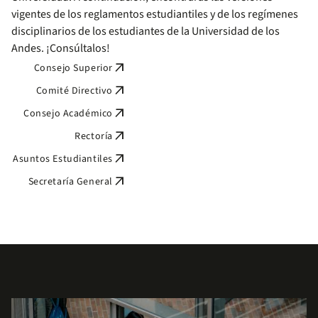
vigentes de los reglamentos estudiantiles y de los regímenes
disciplinarios de los estudiantes de la Universidad de los
Andes. ¡Consúltalos!
arrow_outward
Consejo Superior
arrow_outward
Comité Directivo
arrow_outward
Consejo Académico
arrow_outward
Rectoría
arrow_outward
Asuntos Estudiantiles
arrow_outward
Secretaría General