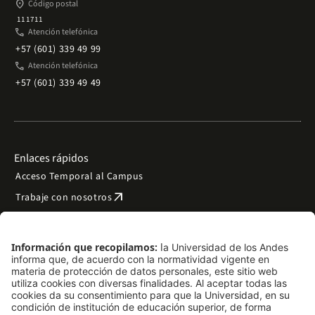
place
Código postal
111711
phone
Atención telefónica
+57 (601) 339 49 99
phone
Atención telefónica
+57 (601) 339 49 49
Enlaces rápidos
Acceso Temporal al Campus
arrow_outward
Trabaje con nosotros
arrow_outward
Emergencias
Preguntas frecuentes
arrow_outward
Filantropía y donaciones
arrow_outward
Mapa del sitio