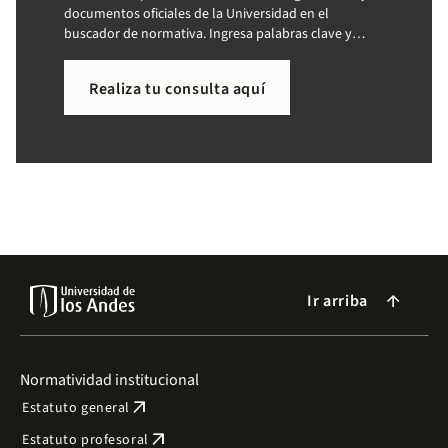
documentos oficiales de la Universidad en el
buscador de normativa. Ingresa palabras clave y
accede a la información que necesitas de forma
sencilla.
Realiza tu consulta aquí
Ir arriba
arrow_forward
Normatividad institucional
arrow_outward
Estatuto general
arrow_outward
Estatuto profesoral