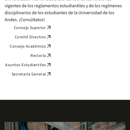
vigentes de los reglamentos estudiantiles y de los regímenes
disciplinarios de los estudiantes de la Universidad de los
Andes. ¡Consúltalos!
arrow_outward
Consejo Superior
arrow_outward
Comité Directivo
arrow_outward
Consejo Académico
arrow_outward
Rectoría
arrow_outward
Asuntos Estudiantiles
arrow_outward
Secretaría General