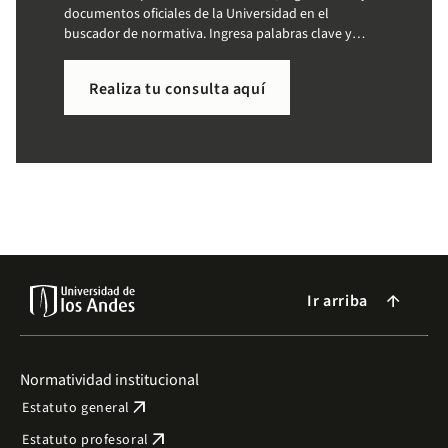
documentos oficiales de la Universidad en el
buscador de normativa. Ingresa palabras clave y
accede a la información que necesitas de forma
sencilla.
Realiza tu consulta aquí
Ir arriba
arrow_forward
Normatividad institucional
arrow_outward
Estatuto general
arrow_outward
Estatuto profesoral