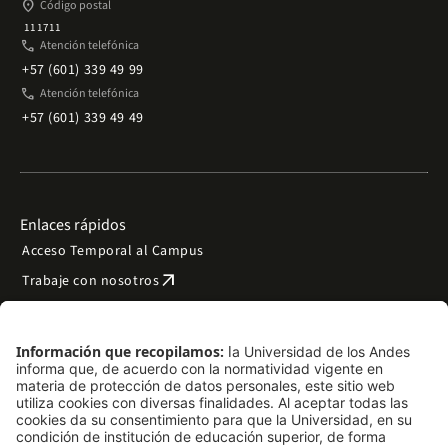
place
Código postal
111711
phone
Atención telefónica
+57 (601) 339 49 99
phone
Atención telefónica
+57 (601) 339 49 49
Enlaces rápidos
Acceso Temporal al Campus
arrow_outward
Trabaje con nosotros
arrow_outward
Emergencias
Preguntas frecuentes
arrow_outward
Filantropía y donaciones
arrow_outward
Mapa del sitio