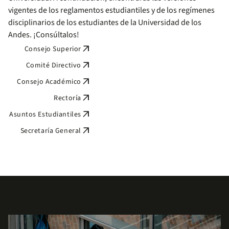
vigentes de los reglamentos estudiantiles y de los regímenes
disciplinarios de los estudiantes de la Universidad de los
Andes. ¡Consúltalos!
arrow_outward
Consejo Superior
arrow_outward
Comité Directivo
arrow_outward
Consejo Académico
arrow_outward
Rectoría
arrow_outward
Asuntos Estudiantiles
arrow_outward
Secretaría General