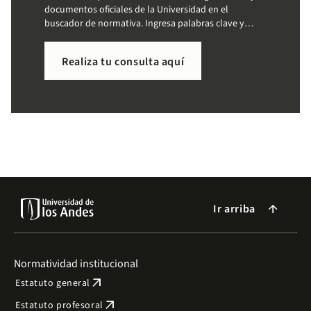
documentos oficiales de la Universidad en el
buscador de normativa. Ingresa palabras clave y
accede a la información que necesitas de forma
sencilla.
Realiza tu consulta aquí
Ir arriba
arrow_forward
Normatividad institucional
arrow_outward
Estatuto general
arrow_outward
Estatuto profesoral