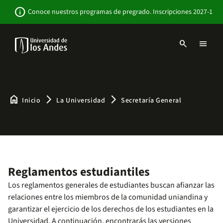
Pasar
Newsbar
info
Conoce nuestros programas de pregrado. Inscripciones 2027-1
al
contenido
principal
search
menu
Menu
links
Navbar
-
Sitio
Institucional
home
arrow_forward_ios
arrow_forward_ios
Inicio
La Universidad
Secretaría General
Reglamentos estudiantiles
Los reglamentos generales de estudiantes buscan afianzar las
relaciones entre los miembros de la comunidad uniandina y
garantizar el ejercicio de los derechos de los estudiantes en la
Universidad. A continuación, encontrarás las versiones