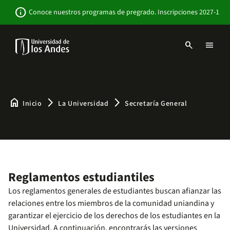
Pasar
Newsbar
info
Conoce nuestros programas de pregrado. Inscripciones 2027-1
al
contenido
principal
search
menu
Menu
links
Navbar
-
Sitio
Institucional
home
arrow_forward_ios
arrow_forward_ios
Inicio
La Universidad
Secretaría General
Reglamentos estudiantiles
Los reglamentos generales de estudiantes buscan afianzar las
relaciones entre los miembros de la comunidad uniandina y
garantizar el ejercicio de los derechos de los estudiantes en la
Universidad. A continuación, encontrarás las versiones