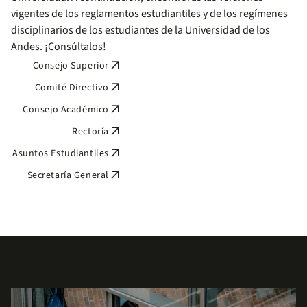
vigentes de los reglamentos estudiantiles y de los regímenes
disciplinarios de los estudiantes de la Universidad de los
Andes. ¡Consúltalos!
arrow_outward
Consejo Superior
arrow_outward
Comité Directivo
arrow_outward
Consejo Académico
arrow_outward
Rectoría
arrow_outward
Asuntos Estudiantiles
arrow_outward
Secretaría General