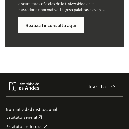
documentos oficiales de la Universidad en el
buscador de normativa. Ingresa palabras clave y
accede a la información que necesitas de forma
sencilla.
Realiza tu consulta aquí
Ir arriba
arrow_forward
Normatividad institucional
arrow_outward
Estatuto general
arrow_outward
Estatuto profesoral