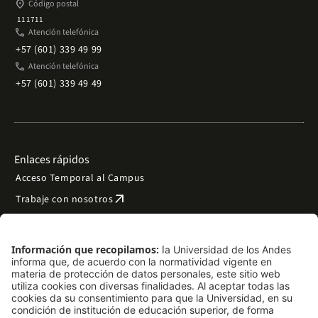
place
Código postal
111711
phone
Atención telefónica
+57 (601) 339 49 99
phone
Atención telefónica
+57 (601) 339 49 49
Enlaces rápidos
Acceso Temporal al Campus
arrow_outward
Trabaje con nosotros
arrow_outward
Emergencias
Preguntas frecuentes
arrow_outward
Filantropía y donaciones
arrow_outward
Mapa del sitio