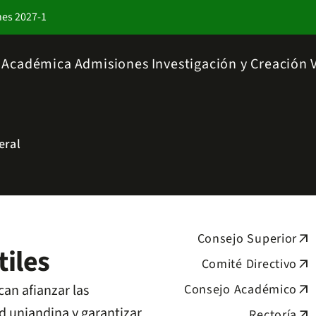
nes 2027-1
a Académica
Admisiones
Investigación y Creación
eral
Consejo Superior
arrow_outward
iles
Comité Directivo
arrow_outward
an afianzar las
Consejo Académico
arrow_outward
d uniandina y garantizar
Rectoría
arrow_outward