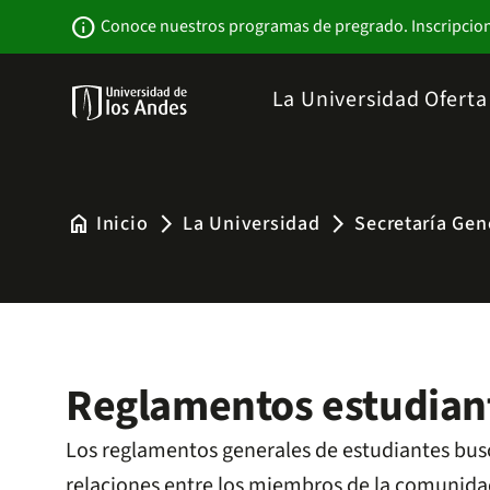
Pasar
Newsbar
info
Conoce nuestros programas de pregrado. Inscripcio
al
contenido
principal
Menu
La Universidad
Ofert
links
Navbar
-
Sitio
Institucional
home
Inicio
La Universidad
Secretaría Gen
arrow_forward_ios
arrow_forward_ios
Reglamentos estudiant
Los reglamentos generales de estudiantes busc
relaciones entre los miembros de la comunida