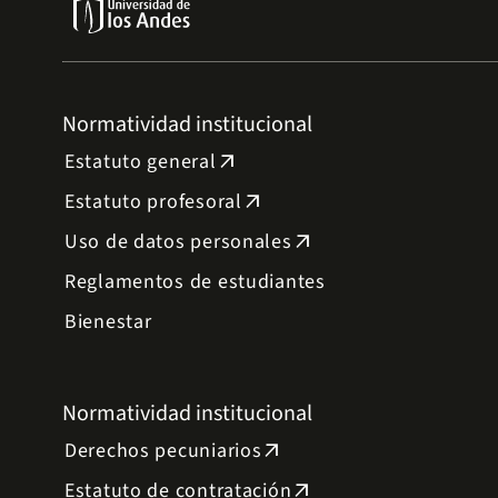
Normatividad institucional
Estatuto general
arrow_outward
Estatuto profesoral
arrow_outward
Uso de datos personales
arrow_outward
Reglamentos de estudiantes
Bienestar
Normatividad institucional
Derechos pecuniarios
arrow_outward
Estatuto de contratación
arrow_outward