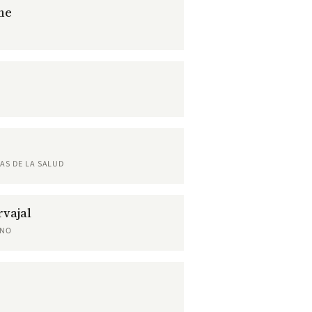
me
AS DE LA SALUD
vajal
RNO
z