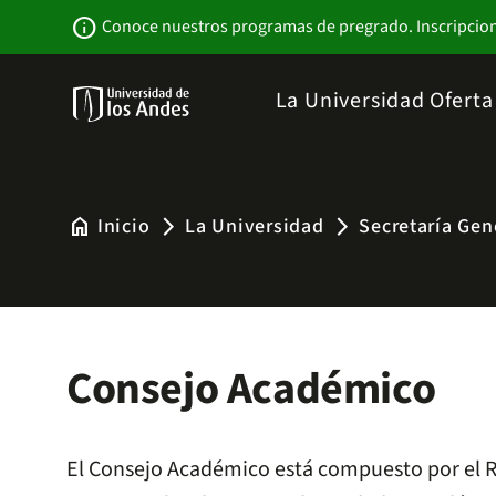
Pasar
Newsbar
info
Conoce nuestros programas de pregrado. Inscripcio
al
contenido
principal
Menu
La Universidad
Ofert
links
Navbar
-
Sitio
Institucional
home
Inicio
La Universidad
Secretaría Gen
arrow_forward_ios
arrow_forward_ios
Consejo Académico
El Consejo Académico está compuesto por el Rec