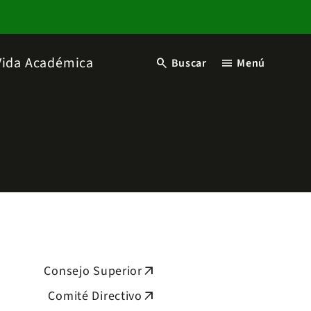
Vida Académica
search
menu
Buscar
Menú
Consejo Superior
arrow_outward
Comité Directivo
arrow_outward