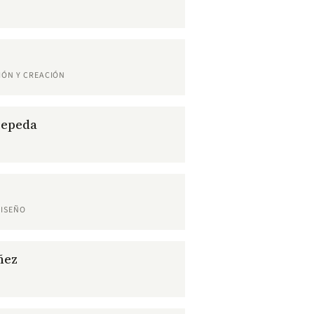
IÓN Y CREACIÓN
Cepeda
DISEÑO
ñez