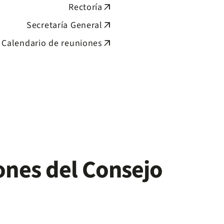
Rectoría
arrow_outward
Secretaría General
arrow_outward
Calendario de reuniones
arrow_outward
ones del Consejo