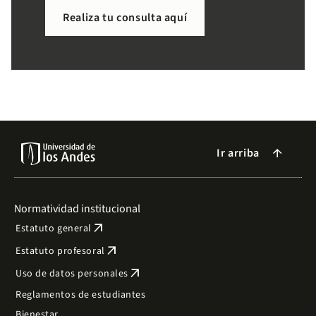
necesitas de forma sencilla.
Realiza tu consulta aquí
Ir arriba
arrow_forward
Normatividad institucional
arrow_outward
Estatuto general
arrow_outward
Estatuto profesoral
arrow_outward
Uso de datos personales
Reglamentos de estudiantes
Bienestar