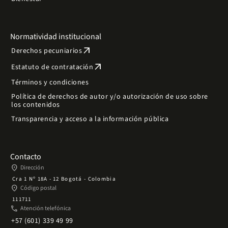
Normatividad institucional
arrow_outward
Derechos pecuniarios
arrow_outward
Estatuto de contratación
Términos y condiciones
Política de derechos de autor y/o autorización de uso sobre
los contenidos
Transparencia y acceso a la información pública
Contacto
place
Dirección
Cra 1 Nº 18A - 12 Bogotá - Colombia
place
Código postal
111711
phone
Atención telefónica
+57 (601) 339 49 99