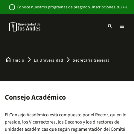
Pasar
Newsbar
info
Conoce nuestros programas de pregrado. Inscripciones 2027-1
al
contenido
principal
search
menu
Menu
links
Navbar
-
Sitio
Institucional
home
arrow_forward_ios
arrow_forward_ios
Inicio
La Universidad
Secretaría General
Consejo Académico
El Consejo Académico está compuesto por el Rector, quien lo
preside, los Vicerrectores, los Decanos y los directores de
unidades académicas que según reglamentación del Comité