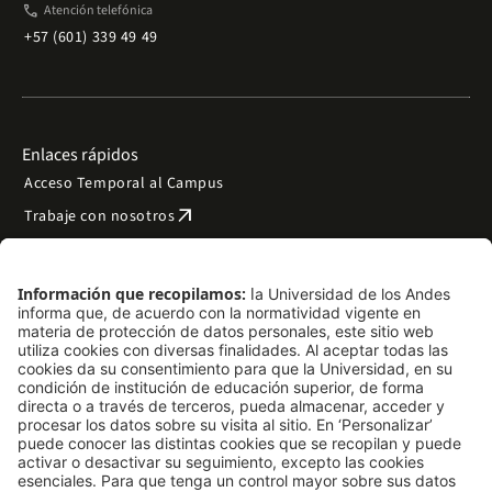
phone
Atención telefónica
+57 (601) 339 49 49
Enlaces rápidos
Acceso Temporal al Campus
arrow_outward
Trabaje con nosotros
arrow_outward
Emergencias
Preguntas frecuentes
arrow_outward
Filantropía y donaciones
arrow_outward
Mapa del sitio
Síguenos
LinkedIn