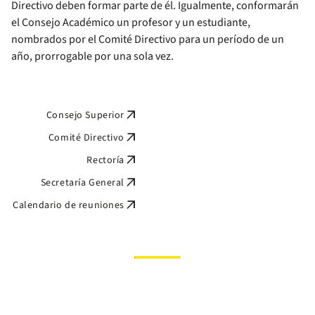
Directivo deben formar parte de él. Igualmente, conformarán
el Consejo Académico un profesor y un estudiante,
nombrados por el Comité Directivo para un período de un
año, prorrogable por una sola vez.
arrow_outward
Consejo Superior
arrow_outward
Comité Directivo
arrow_outward
Rectoría
arrow_outward
Secretaría General
arrow_outward
Calendario de reuniones