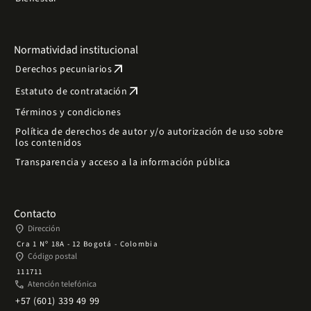
Normatividad institucional
arrow_outward
Derechos pecuniarios
arrow_outward
Estatuto de contratación
Términos y condiciones
Política de derechos de autor y/o autorización de uso sobre
los contenidos
Transparencia y acceso a la información pública
Contacto
place
Dirección
Cra 1 Nº 18A - 12 Bogotá - Colombia
place
Código postal
111711
phone
Atención telefónica
+57 (601) 339 49 99