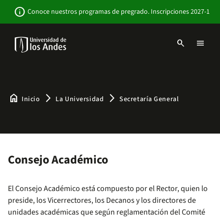
Pasar
Newsbar
info
Conoce nuestros programas de pregrado. Inscripciones 2027-1
al
contenido
principal
search
menu
Menu
links
Navbar
-
Sitio
Institucional
home
arrow_forward_ios
arrow_forward_ios
Inicio
La Universidad
Secretaría General
Consejo Académico
El Consejo Académico está compuesto por el Rector, quien lo
preside, los Vicerrectores, los Decanos y los directores de
unidades académicas que según reglamentación del Comité