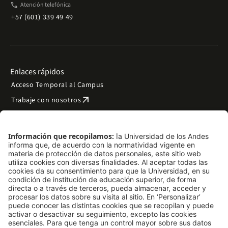
phone
Atención telefónica
+57 (601) 339 49 49
Enlaces rápidos
Acceso Temporal al Campus
arrow_outward
Trabaje con nosotros
arrow_outward
Emergencias
Preguntas frecuentes
arrow_outward
Filantropía y donaciones
arrow_outward
Mapa del sitio
Síguenos
LinkedIn