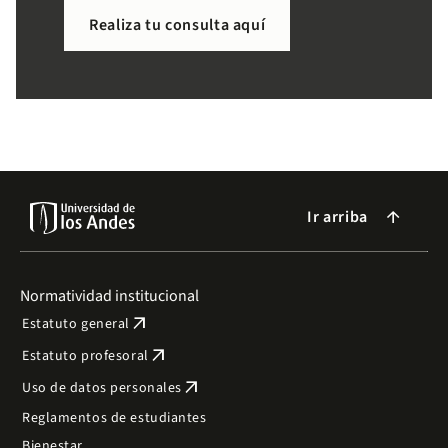
necesitas de forma sencilla.
Realiza tu consulta aquí
Ir arriba
arrow_forward
Normatividad institucional
arrow_outward
Estatuto general
arrow_outward
Estatuto profesoral
arrow_outward
Uso de datos personales
Reglamentos de estudiantes
Bienestar