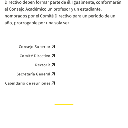
Directivo deben formar parte de él. Igualmente, conformarán
el Consejo Académico un profesor y un estudiante,
nombrados por el Comité Directivo para un período de un
año, prorrogable por una sola vez.
arrow_outward
Consejo Superior
arrow_outward
Comité Directivo
arrow_outward
Rectoría
arrow_outward
Secretaría General
arrow_outward
Calendario de reuniones