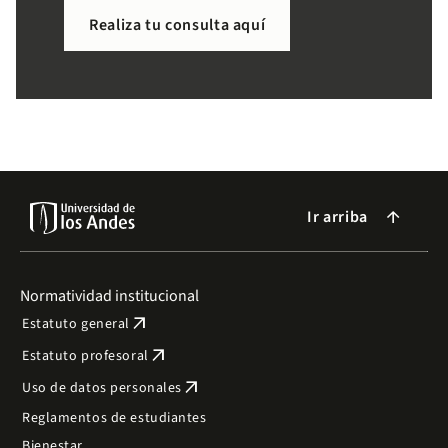
necesitas de forma sencilla.
Realiza tu consulta aquí
Ir arriba
arrow_forward
Normatividad institucional
arrow_outward
Estatuto general
arrow_outward
Estatuto profesoral
arrow_outward
Uso de datos personales
Reglamentos de estudiantes
Bienestar