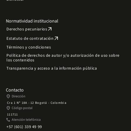
Normatividad institucional
arrow_outward
Derechos pecuniarios
arrow_outward
Estatuto de contratación
Términos y condiciones
Política de derechos de autor y/o autorización de uso sobre
los contenidos
Transparencia y acceso a la información pública
Contacto
place
Dirección
Cra 1 Nº 18A - 12 Bogotá - Colombia
place
Código postal
111711
phone
Atención telefónica
+57 (601) 339 49 99