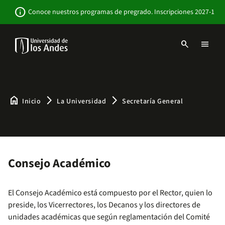
Pasar
Newsbar
info
Conoce nuestros programas de pregrado. Inscripciones 2027-1
al
contenido
principal
search
menu
Menu
links
Navbar
-
Sitio
Institucional
home
arrow_forward_ios
arrow_forward_ios
Inicio
La Universidad
Secretaría General
Consejo Académico
El Consejo Académico está compuesto por el Rector, quien lo
preside, los Vicerrectores, los Decanos y los directores de
unidades académicas que según reglamentación del Comité