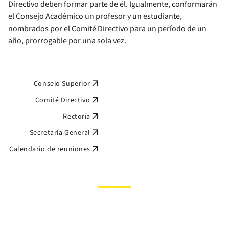
Directivo deben formar parte de él. Igualmente, conformarán
el Consejo Académico un profesor y un estudiante,
nombrados por el Comité Directivo para un período de un
año, prorrogable por una sola vez.
arrow_outward
Consejo Superior
arrow_outward
Comité Directivo
arrow_outward
Rectoría
arrow_outward
Secretaría General
arrow_outward
Calendario de reuniones