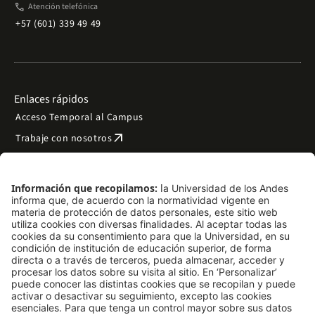
phone
Atención telefónica
+57 (601) 339 49 49
Enlaces rápidos
Acceso Temporal al Campus
arrow_outward
Trabaje con nosotros
arrow_outward
Emergencias
Preguntas frecuentes
arrow_outward
Filantropía y donaciones
arrow_outward
Mapa del sitio
Síguenos
LinkedIn