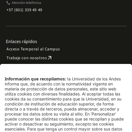
phone
Atención telefónica
+57 (601) 339 49 49
Enlaces rápidos
Acceso Temporal al Campus
arrow_outward
Trabaje con nosotros
arrow_outward
Emergencias
Preguntas frecuentes
arrow_outward
Filantropía y donaciones
arrow_outward
Mapa del sitio
Síguenos
LinkedIn