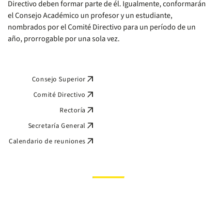
Directivo deben formar parte de él. Igualmente, conformarán
el Consejo Académico un profesor y un estudiante,
nombrados por el Comité Directivo para un período de un
año, prorrogable por una sola vez.
arrow_outward
Consejo Superior
arrow_outward
Comité Directivo
arrow_outward
Rectoría
arrow_outward
Secretaría General
arrow_outward
Calendario de reuniones