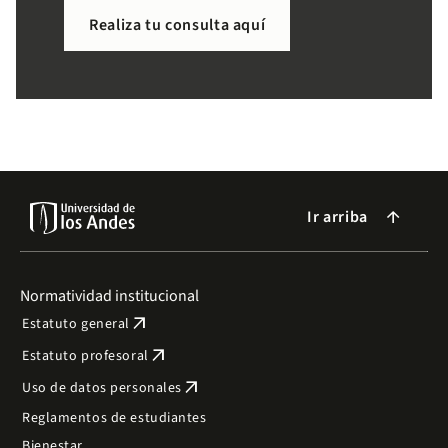
necesitas de forma sencilla.
Realiza tu consulta aquí
Ir arriba
arrow_forward
Normatividad institucional
arrow_outward
Estatuto general
arrow_outward
Estatuto profesoral
arrow_outward
Uso de datos personales
Reglamentos de estudiantes
Bienestar