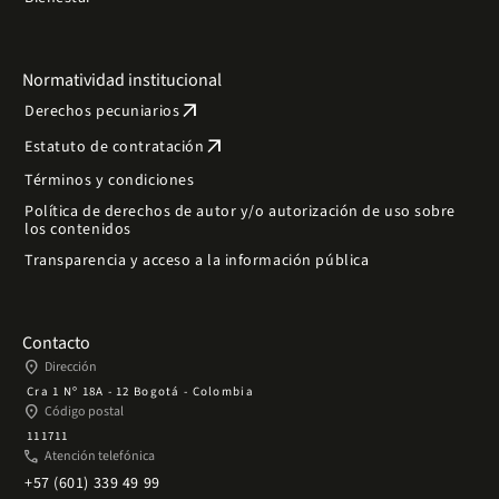
Normatividad institucional
arrow_outward
Derechos pecuniarios
arrow_outward
Estatuto de contratación
Términos y condiciones
Política de derechos de autor y/o autorización de uso sobre
los contenidos
Transparencia y acceso a la información pública
Contacto
place
Dirección
Cra 1 Nº 18A - 12 Bogotá - Colombia
place
Código postal
111711
phone
Atención telefónica
+57 (601) 339 49 99