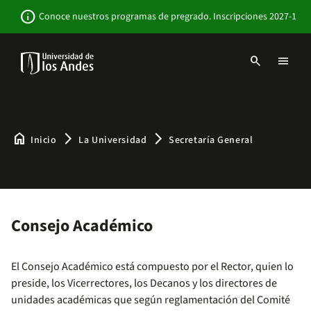
Pasar
Newsbar
info
Conoce nuestros programas de pregrado. Inscripciones 2027-1
al
contenido
principal
search
menu
Menu
links
Navbar
-
Sitio
Institucional
home
arrow_forward_ios
arrow_forward_ios
Inicio
La Universidad
Secretaría General
Consejo Académico
El Consejo Académico está compuesto por el Rector, quien lo
preside, los Vicerrectores, los Decanos y los directores de
unidades académicas que según reglamentación del Comité