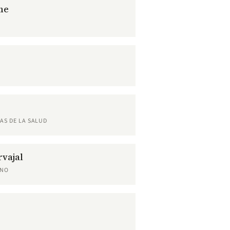
me
AS DE LA SALUD
vajal
RNO
z