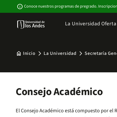
Pasar
Newsbar
info
Conoce nuestros programas de pregrado. Inscripcio
al
contenido
principal
Menu
La Universidad
Ofert
links
Navbar
-
Sitio
Institucional
home
Inicio
La Universidad
Secretaría Gen
arrow_forward_ios
arrow_forward_ios
Consejo Académico
El Consejo Académico está compuesto por el Rec