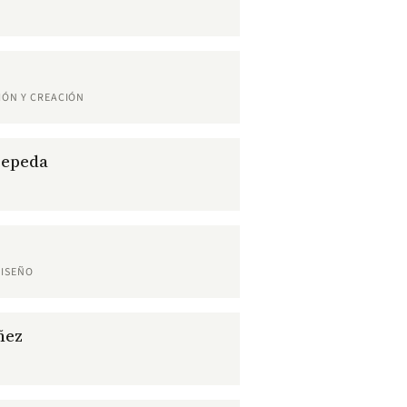
IÓN Y CREACIÓN
Cepeda
DISEÑO
ñez