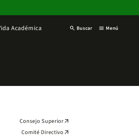
Vida Académica
search
menu
Buscar
Menú
Consejo Superior
arrow_outward
Comité Directivo
arrow_outward