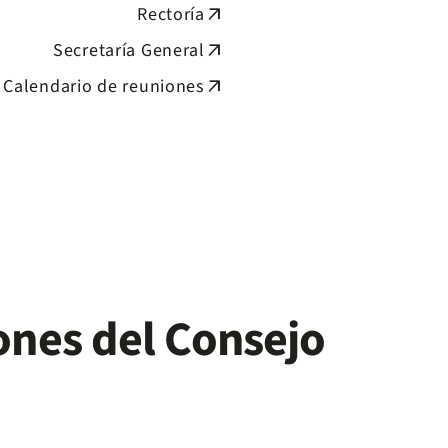
Rectoría
arrow_outward
Secretaría General
arrow_outward
Calendario de reuniones
arrow_outward
ones del Consejo