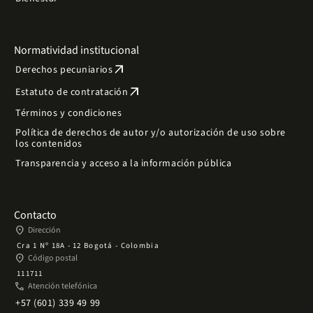
Normatividad institucional
arrow_outward
Derechos pecuniarios
arrow_outward
Estatuto de contratación
Términos y condiciones
Política de derechos de autor y/o autorización de uso sobre
los contenidos
Transparencia y acceso a la información pública
Contacto
place
Dirección
Cra 1 Nº 18A - 12 Bogotá - Colombia
place
Código postal
111711
phone
Atención telefónica
+57 (601) 339 49 99