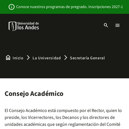
Pasar
Newsbar
info
Conoce nuestros programas de pregrado. Inscripciones 2027-1
al
contenido
principal
search
menu
Menu
links
Navbar
-
Sitio
Institucional
home
arrow_forward_ios
arrow_forward_ios
Inicio
La Universidad
Secretaría General
Consejo Académico
El Consejo Académico está compuesto por el Rector, quien lo
preside, los Vicerrectores, los Decanos y los directores de
unidades académicas que según reglamentación del Comité