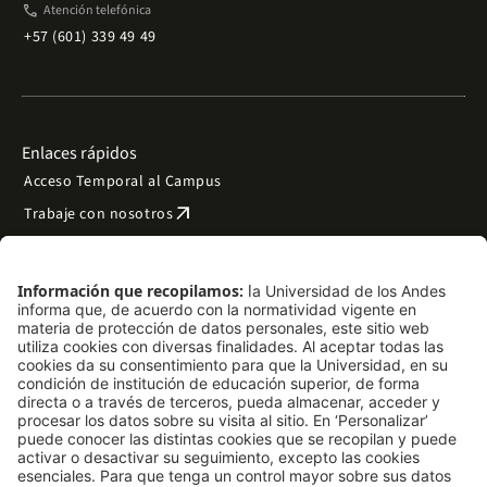
phone
Atención telefónica
+57 (601) 339 49 49
Enlaces rápidos
Acceso Temporal al Campus
arrow_outward
Trabaje con nosotros
arrow_outward
Emergencias
Preguntas frecuentes
arrow_outward
Filantropía y donaciones
arrow_outward
Mapa del sitio
Síguenos
LinkedIn