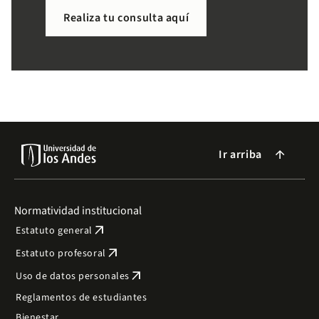
necesitas de forma sencilla.
Realiza tu consulta aquí
Ir arriba
arrow_forward
Normatividad institucional
arrow_outward
Estatuto general
arrow_outward
Estatuto profesoral
arrow_outward
Uso de datos personales
Reglamentos de estudiantes
Bienestar