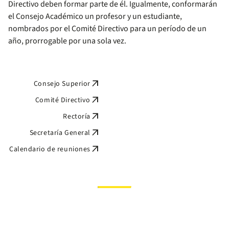
Directivo deben formar parte de él. Igualmente, conformarán
el Consejo Académico un profesor y un estudiante,
nombrados por el Comité Directivo para un período de un
año, prorrogable por una sola vez.
arrow_outward
Consejo Superior
arrow_outward
Comité Directivo
arrow_outward
Rectoría
arrow_outward
Secretaría General
arrow_outward
Calendario de reuniones