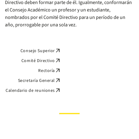
Directivo deben formar parte de él. Igualmente, conformarán
el Consejo Académico un profesor y un estudiante,
nombrados por el Comité Directivo para un período de un
año, prorrogable por una sola vez.
arrow_outward
Consejo Superior
arrow_outward
Comité Directivo
arrow_outward
Rectoría
arrow_outward
Secretaría General
arrow_outward
Calendario de reuniones