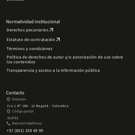
Normatividad institucional
arrow_outward
Derechos pecuniarios
arrow_outward
Estatuto de contratación
Términos y condiciones
Política de derechos de autor y/o autorización de uso sobre
los contenidos
Transparencia y acceso a la información pública
Contacto
place
Dirección
Cra 1 Nº 18A - 12 Bogotá - Colombia
place
Código postal
111711
phone
Atención telefónica
+57 (601) 339 49 99