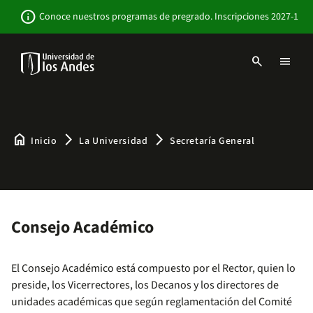
Pasar
Newsbar
info
Conoce nuestros programas de pregrado. Inscripciones 2027-1
al
contenido
principal
search
menu
Menu
links
Navbar
-
Sitio
Institucional
home
arrow_forward_ios
arrow_forward_ios
Inicio
La Universidad
Secretaría General
Consejo Académico
El Consejo Académico está compuesto por el Rector, quien lo
preside, los Vicerrectores, los Decanos y los directores de
unidades académicas que según reglamentación del Comité