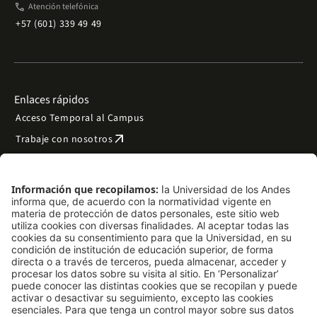
phone
Atención telefónica
+57 (601) 339 49 49
Enlaces rápidos
Acceso Temporal al Campus
arrow_outward
Trabaje con nosotros
arrow_outward
Emergencias
Preguntas frecuentes
arrow_outward
Filantropía y donaciones
arrow_outward
Mapa del sitio
Síguenos
LinkedIn