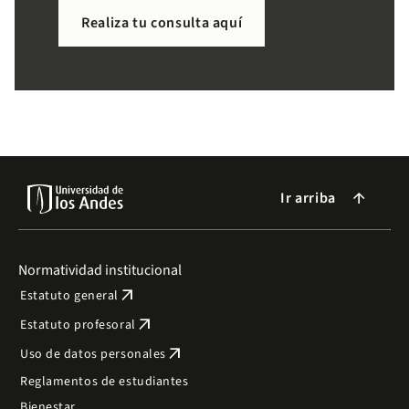
necesitas de forma sencilla.
Realiza tu consulta aquí
Ir arriba
arrow_forward
Normatividad institucional
arrow_outward
Estatuto general
arrow_outward
Estatuto profesoral
arrow_outward
Uso de datos personales
Reglamentos de estudiantes
Bienestar