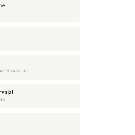
me
AS DE LA SALUD
vajal
RNO
z