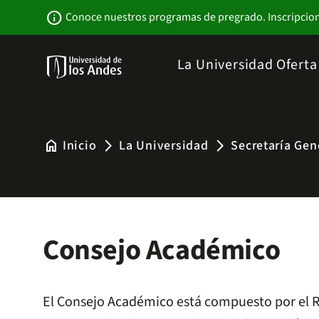
Pasar
Newsbar
info
Conoce nuestros programas de pregrado. Inscripcio
al
contenido
principal
Menu
La Universidad
Ofert
links
Navbar
-
Sitio
Institucional
home
Inicio
La Universidad
Secretaría Gen
arrow_forward_ios
arrow_forward_ios
Consejo Académico
El Consejo Académico está compuesto por el Rec