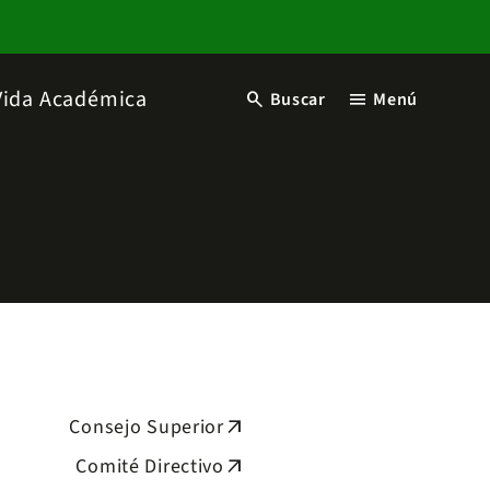
Vida Académica
search
menu
Buscar
Menú
Consejo Superior
arrow_outward
Comité Directivo
arrow_outward