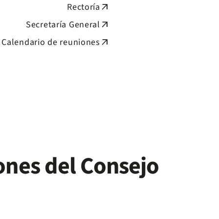
Rectoría
arrow_outward
Secretaría General
arrow_outward
Calendario de reuniones
arrow_outward
ones del Consejo