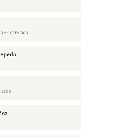
IÓN Y CREACIÓN
Cepeda
DISEÑO
ñez