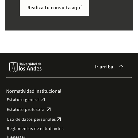
necesitas de forma sencilla.
Realiza tu consulta aquí
Ir arriba
arrow_forward
Normatividad institucional
arrow_outward
Estatuto general
arrow_outward
Estatuto profesoral
arrow_outward
Uso de datos personales
Reglamentos de estudiantes
Bienestar