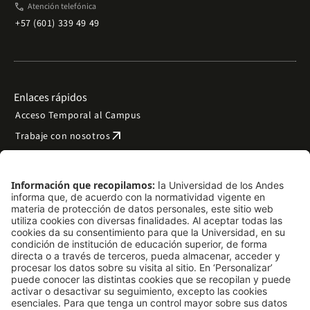
phone
Atención telefónica
+57 (601) 339 49 49
Enlaces rápidos
Acceso Temporal al Campus
arrow_outward
Trabaje con nosotros
arrow_outward
Emergencias
Preguntas frecuentes
arrow_outward
Filantropía y donaciones
arrow_outward
Mapa del sitio
Síguenos
LinkedIn