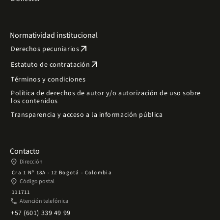
Normatividad institucional
arrow_outward
Derechos pecuniarios
arrow_outward
Estatuto de contratación
Términos y condiciones
Política de derechos de autor y/o autorización de uso sobre
los contenidos
Transparencia y acceso a la información pública
Contacto
place
Dirección
Cra 1 Nº 18A - 12 Bogotá - Colombia
place
Código postal
111711
phone
Atención telefónica
+57 (601) 339 49 99