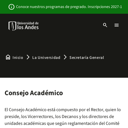
Pasar
Newsbar
info
Conoce nuestros programas de pregrado. Inscripciones 2027-1
al
contenido
principal
search
menu
Menu
links
Navbar
-
Sitio
Institucional
home
arrow_forward_ios
arrow_forward_ios
Inicio
La Universidad
Secretaría General
Consejo Académico
El Consejo Académico está compuesto por el Rector, quien lo
preside, los Vicerrectores, los Decanos y los directores de
unidades académicas que según reglamentación del Comité