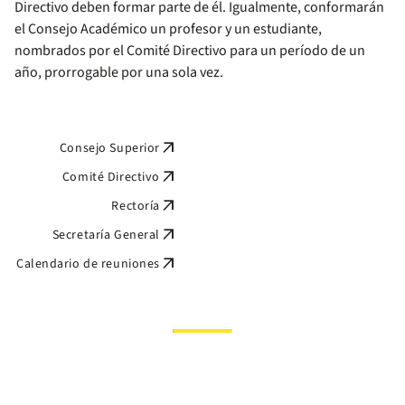
Directivo deben formar parte de él. Igualmente, conformarán
el Consejo Académico un profesor y un estudiante,
nombrados por el Comité Directivo para un período de un
año, prorrogable por una sola vez.
arrow_outward
Consejo Superior
arrow_outward
Comité Directivo
arrow_outward
Rectoría
arrow_outward
Secretaría General
arrow_outward
Calendario de reuniones